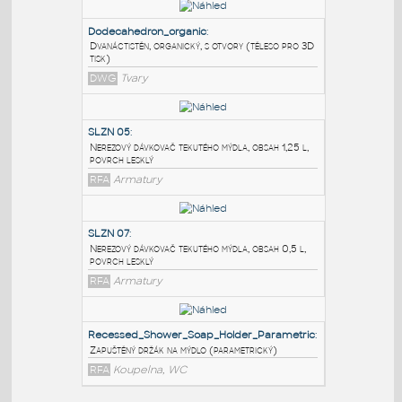
PODOBNÉ BLOKY
:
Dodecahedron_organic
:
Dvanáctistěn, organický, s otvory (těleso pro 3D
tisk)
DWG
Tvary
SLZN 05
:
Nerezový dávkovač tekutého mýdla, obsah 1,25 l,
povrch lesklý
RFA
Armatury