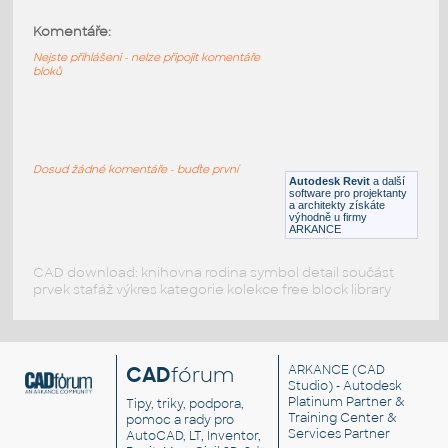
SLZN 07
:
Komentáře:
Nerezový dávkovač tekutého mýdla, obsah 0,5 l,
povrch lesklý
Nejste přihlášeni - nelze připojit komentáře
bloků
RFA
Armatury
Recessed_Shower_Soap_Holder_Parametric
:
Zapuštěný držák na mýdlo (parametrický)
Dosud žádné komentáře - buďte první
Autodesk Revit
a další
RFA
Koupelna, WC
software pro projektanty
a architekty získáte
výhodně u firmy
ARKANCE
CAD download: knihovna rodina symbol detail součást
prvek stafáž výkres kategorie kolekce free block library
CAD
fórum
ARKANCE
(CAD
Studio) - Autodesk
Platinum Partner &
Tipy, triky, podpora,
Training Center &
pomoc a rady pro
Services Partner
AutoCAD, LT, Inventor,