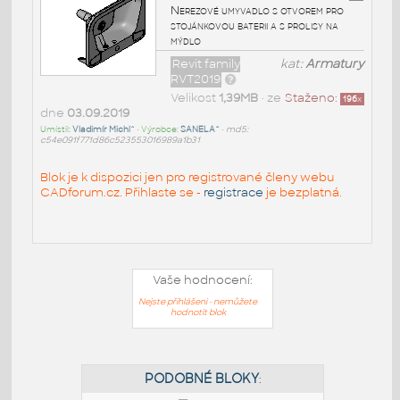
Nerezové umyvadlo s otvorem pro
stojánkovou baterii a s prolisy na
mýdlo
Revit family
kat:
Armatury
RVT2019
Velikost
1,39MB
• ze
Staženo:
196
x
dne
03.09.2019
Umístil:
Vladimír Michl^
• Výrobce:
SANELA^
•
md5:
c54e091f771d86c523553016989a1b31
Blok je k dispozici jen pro registrované členy webu
CADforum.cz. Přihlaste se -
registrace
je bezplatná.
Vaše hodnocení:
Nejste přihlášeni - nemůžete
hodnotit blok