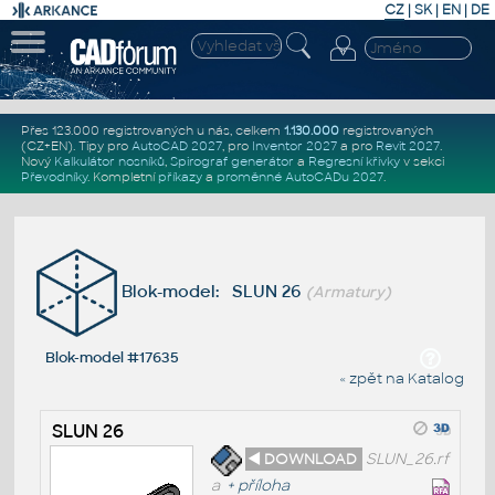
CZ
|
SK
|
EN
|
DE
Přes 123.000 registrovaných u nás, celkem
1.130.000
registrovaných
(CZ+EN)
. Tipy pro
AutoCAD 2027
, pro
Inventor 2027
a pro
Revit 2027
.
Nový
Kalkulátor nosníků
,
Spirograf generátor
a
Regresní křivky
v sekci
Převodníky
.
Kompletní
příkazy
a
proměnné AutoCADu 2027
.
Blok-model: SLUN 26
(Armatury)
Blok-model #17635
« zpět na Katalog
SLUN 26
◄ DOWNLOAD
SLUN_26.rf
a
+
příloha