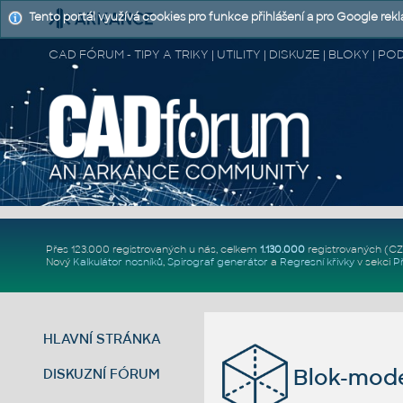
Tento portál využívá cookies pro funkce přihlášení a pro Google rek
CAD FÓRUM - TIPY A TRIKY | UTILITY | DISKUZE | BLOKY |
Přes 123.000 registrovaných u nás, celkem
1.130.000
registrovaných (C
Nový
Kalkulátor nosníků
,
Spirograf generátor
a
Regresní křivky
v sekci
P
HLAVNÍ STRÁNKA
Blok-mode
DISKUZNÍ FÓRUM