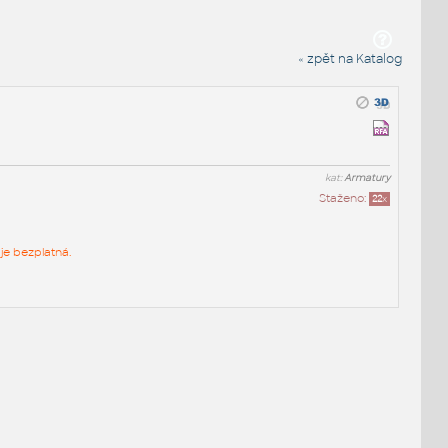
« zpět na Katalog
kat:
Armatury
Staženo:
22
x
je bezplatná.