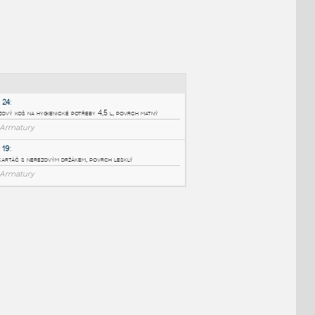
NÉ BLOKY
:
SLZN 24
:
Nerezový koš na hygienické potřeby 4,5 l, povrch matný
RFA
Armatury
SLZN 19
:
WC kartáč s nerezovým držákem, povrch lesklý