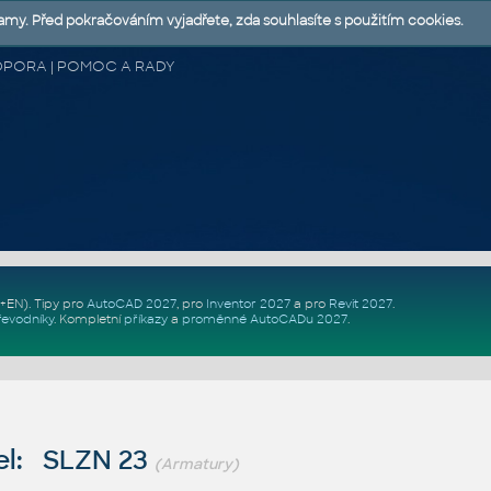
lamy. Před pokračováním vyjadřete, zda souhlasíte s použitím cookies.
 PODPORA | POMOC A RADY
Z+EN)
. Tipy pro
AutoCAD 2027
, pro
Inventor 2027
a pro
Revit 2027
.
řevodníky
.
Kompletní
příkazy
a
proměnné AutoCADu 2027
.
l: SLZN 23
(Armatury)