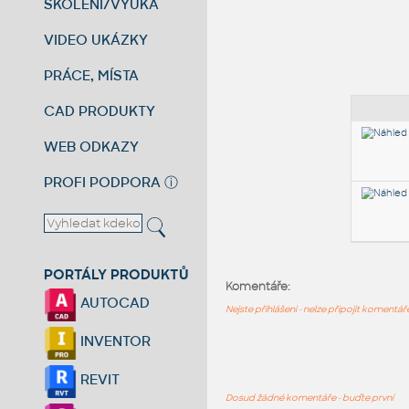
ŠKOLENÍ/VÝUKA
VIDEO UKÁZKY
PRÁCE, MÍSTA
CAD PRODUKTY
WEB ODKAZY
PROFI PODPORA
ⓘ
PORTÁLY PRODUKTŮ
Komentáře:
AUTOCAD
Nejste přihlášeni - nelze připojit komentá
INVENTOR
REVIT
Dosud žádné komentáře - buďte první