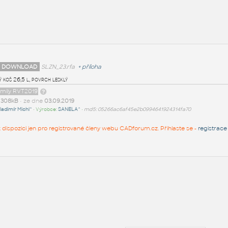
 DOWNLOAD
SLZN_23.rfa
+
příloha
 koš 26,5 l, povrch lesklý
amily RVT2019
t
308kB
• ze dne
03.09.2019
ladimír Michl^
• Výrobce:
SANELA^
•
md5: 05266ac6af45e2b0994641924314fa70
 k dispozici jen pro registrované členy webu CADforum.cz. Přihlaste se -
registrace