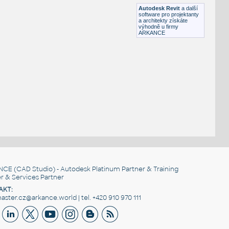
RFA
Armatury
Autodesk Revit
a další
software pro projektanty
a architekty získáte
výhodně u firmy
ARKANCE
NCE
(CAD Studio) - Autodesk Platinum Partner & Training
r & Services Partner
AKT:
ster.cz@arkance.world | tel. +420 910 970 111