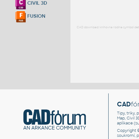
CIVIL 3D
FUSION
CAD download: knihovna rodina symbol detai
CAD
fó
Tipy, triky
Map, Civil 
aplikace (
Copyright 
soukromí, 