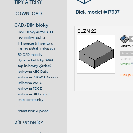
TIPY A TRIKY
Blok-model #17637
DOWNLOAD
CAD/BIM bloky
SLZN 23
DWG bloky AutoCADu
RFA rodiny Revitu
◄
IPT součásti Inventoru
Nerezový
F3D součásti Fusion360
Revit f
3D CAD modely
Velikos
dynamické bloky DWG
Umístil:
V
top knihovny výrobců
knihovna AEC Data
Blok je
knihovna RUG-CADstudio
knihovna WATG
knihovna TDCZ
knihovna BIMproject
PARTcommunity
--
přidat blok - upload
PŘEVODNÍKY