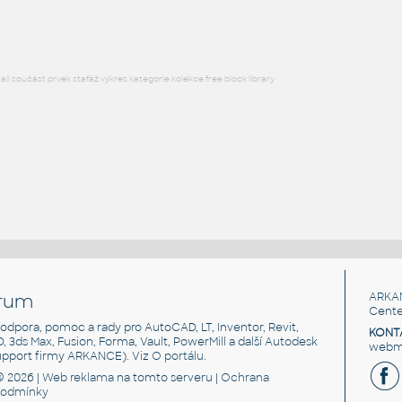
RFA
Armatury
l součást prvek stafáž výkres kategorie kolekce free block library
rum
ARKA
Cente
, podpora, pomoc a rady pro AutoCAD, LT, Inventor, Revit,
KONT
3D, 3ds Max, Fusion, Forma, Vault, PowerMill a další Autodesk
webma
support firmy ARKANCE). Viz
O portálu
.
© 2026 |
Web reklama
na tomto serveru |
Ochrana
podmínky