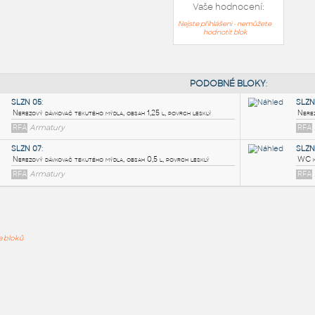
Vaše hodnocení:
Nejste přihlášeni - nemůžete
hodnotit blok
PODOB
SLZN 05
:
ře bloků
Nerezový dávkovač tekutého mýdla, obsah 1,25 l, povrch lesklý
RFA
Armatury
SLZN 07
:
Nerezový dávkovač tekutého mýdla, obsah 0,5 l, povrch lesklý