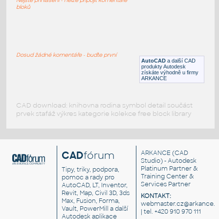
IPT
Kuchyňské spotřebiče
bloků
wood stowe
:
Sporák na dřevo
Dosud žádné komentáře - buďte první
AutoCAD
a další CAD
DWG
Kamna, krby
produkty Autodesk
získáte výhodně u firmy
ARKANCE
CAD download: knihovna rodina symbol detail součást
prvek stafáž výkres kategorie kolekce free block library
CAD
fórum
ARKANCE
(CAD
Studio) - Autodesk
Platinum Partner &
Tipy, triky, podpora,
Training Center &
pomoc a rady pro
Services Partner
AutoCAD, LT, Inventor,
Revit, Map, Civil 3D, 3ds
KONTAKT:
Max, Fusion, Forma,
webmaster.cz@arkance.w
Vault, PowerMill a další
| tel. +420 910 970 111
Autodesk aplikace