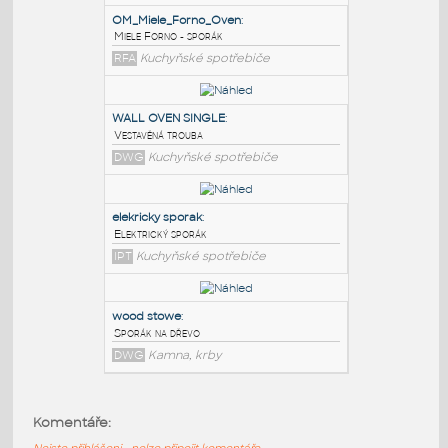
PODOBNÉ BLOKY
:
OM_Miele_Forno_Oven
:
Miele Forno - sporák
RFA
Kuchyňské spotřebiče
WALL OVEN SINGLE
:
Vestavěná trouba
DWG
Kuchyňské spotřebiče
elekricky sporak
:
Komentáře:
Elektrický sporák
Nejste přihlášeni - nelze připojit komentáře