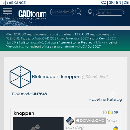
CZ
|
SK
|
EN
|
DE
Přes 123.000 registrovaných u nás, celkem
1.130.000
registrovaných
(CZ+EN)
. Tipy pro
AutoCAD 2027
, pro
Inventor 2027
a pro
Revit 2027
.
Nový
Kalkulátor nosníků
,
Spirograf generátor
a
Regresní křivky
v sekci
Převodníky
.
Kompletní
příkazy
a
proměnné AutoCADu 2027
.
Blok-model: knoppen
(_Různé-Jiné)
Blok-model #17648
« zpět na Katalog
knoppen
◄ DOWNLOAD
knop
pen.dwg