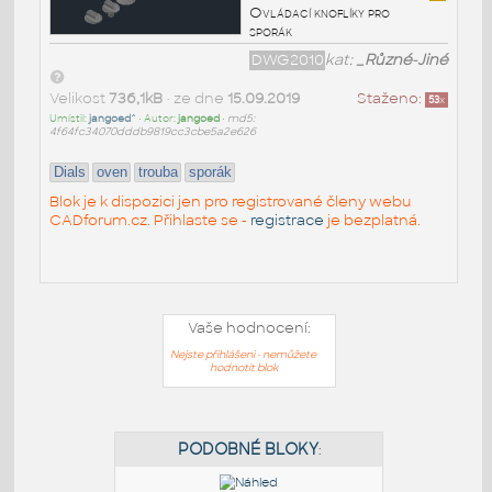
Ovládací knoflíky pro
sporák
DWG2010
kat:
_Různé-Jiné
Velikost
736,1kB
• ze dne
15.09.2019
Staženo:
53
x
Umístil:
jangoed^
• Autor:
jangoed
•
md5:
4f64fc34070dddb9819cc3cbe5a2e626
Dials
oven
trouba
sporák
Blok je k dispozici jen pro registrované členy webu
CADforum.cz. Přihlaste se -
registrace
je bezplatná.
Vaše hodnocení:
Nejste přihlášeni - nemůžete
hodnotit blok