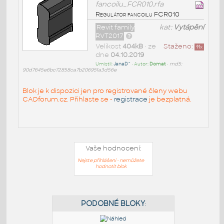
fancoilu_FCR010.rfa
Regulátor fancoilu FCR010
Revit family
kat:
Vytápění
RVT2017
Velikost
404kB
• ze
Staženo:
11
x
dne
04.10.2019
Umístil:
JanaD^
• Autor:
Domat
•
md5:
90d7645e6bc72858ca7b206951a3d56e
Blok je k dispozici jen pro registrované členy webu
CADforum.cz. Přihlaste se -
registrace
je bezplatná.
Vaše hodnocení:
Nejste přihlášeni - nemůžete
hodnotit blok