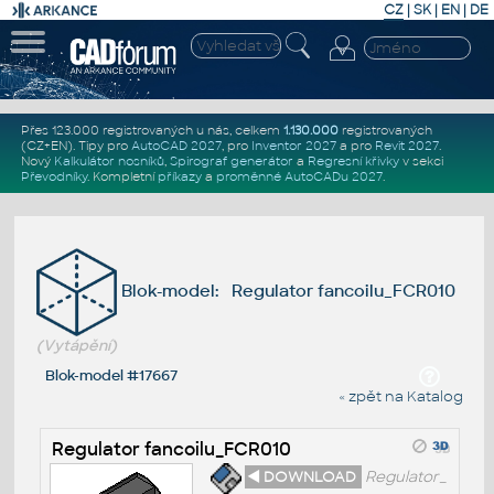
CZ
|
SK
|
EN
|
DE
Přes 123.000 registrovaných u nás, celkem
1.130.000
registrovaných
(CZ+EN)
. Tipy pro
AutoCAD 2027
, pro
Inventor 2027
a pro
Revit 2027
.
Nový
Kalkulátor nosníků
,
Spirograf generátor
a
Regresní křivky
v sekci
Převodníky
.
Kompletní
příkazy
a
proměnné AutoCADu 2027
.
Blok-model: Regulator fancoilu_FCR010
(Vytápění)
Blok-model #17667
« zpět na Katalog
Regulator fancoilu_FCR010
◄ DOWNLOAD
Regulator_