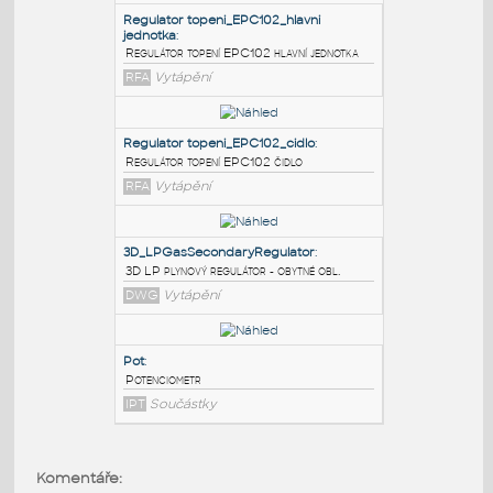
PODOBNÉ BLOKY
:
Regulator topeni_EPC102_hlavni
jednotka
:
Regulátor topení EPC102 hlavní jednotka
RFA
Vytápění
Regulator topeni_EPC102_cidlo
:
Regulátor topení EPC102 čidlo
RFA
Vytápění
3D_LPGasSecondaryRegulator
:
Komentáře:
3D LP plynový regulátor - obytné obl.