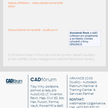
Nejste přihlášeni - nelze připojit komentáře
DWG
Vytápění
bloků
Pot
:
Potenciometr
Dosud žádné komentáře - buďte první
Autodesk Revit
a další
IPT
Součástky
software pro projektanty
a architekty získáte
výhodně u firmy
ARKANCE
CAD download: knihovna rodina symbol detail součást
prvek stafáž výkres kategorie kolekce free block library
CAD
fórum
ARKANCE
(CAD
Studio) - Autodesk
Platinum Partner &
Tipy, triky, podpora,
Training Center &
pomoc a rady pro
Services Partner
AutoCAD, LT, Inventor,
Revit, Map, Civil 3D, 3ds
KONTAKT:
Max, Fusion, Forma,
webmaster.cz@arkance.w
Vault, PowerMill a další
| tel. +420 910 970 111