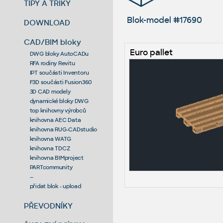
TIPY A TRIKY
Blok-model #17690
DOWNLOAD
CAD/BIM bloky
Euro pallet
DWG bloky AutoCADu
RFA rodiny Revitu
IPT součásti Inventoru
F3D součásti Fusion360
3D CAD modely
dynamické bloky DWG
top knihovny výrobců
knihovna AEC Data
knihovna RUG-CADstudio
knihovna WATG
knihovna TDCZ
knihovna BIMproject
PARTcommunity
--
přidat blok - upload
PŘEVODNÍKY