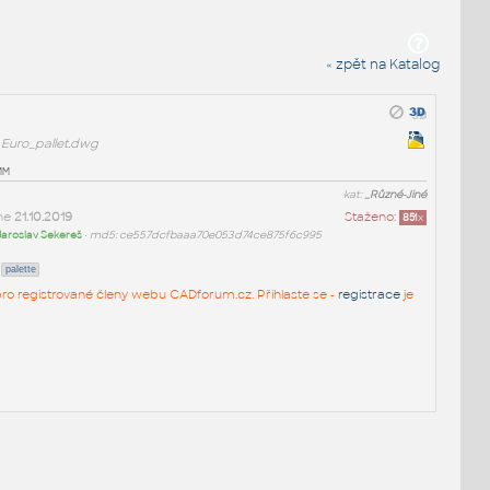
« zpět na Katalog
Euro_pallet.dwg
mm
kat:
_Různé-Jiné
ne
21.10.2019
Staženo:
851
x
Jaroslav Sekereš
•
md5: ce557dcfbaaa70e053d74ce875f6c995
palette
n pro registrované členy webu CADforum.cz. Přihlaste se -
registrace
je