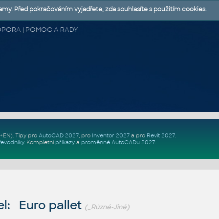
lamy. Před pokračováním vyjadřete, zda souhlasíte s použitím cookies.
 PODPORA | POMOC A RADY
Z+EN)
. Tipy pro
AutoCAD 2027
, pro
Inventor 2027
a pro
Revit 2027
.
řevodníky
.
Kompletní
příkazy
a
proměnné AutoCADu 2027
.
l: Euro pallet
(_Různé-Jiné)