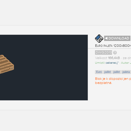
◄ DOWNLOAD
Euro paleta 1200x800
DWG2013
Velikost
166,4kB
• ze d
Umístil:
sekeres.j^
• Autor:
Euro
pallet
pallet
paleta
Blok je k dispozici je
bezplatná.