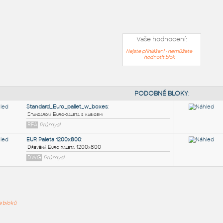
Vaše hodnocení:
Nejste přihlášeni - nemůžete
hodnotit blok
PODOB
ře bloků
Standard_Euro_pallet_w_boxes
:
Standardní Euro-paleta s kabicemi