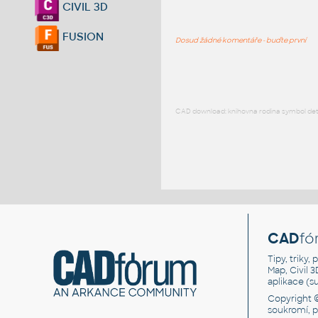
CIVIL 3D
FUSION
Dosud žádné komentáře - buďte první
CAD download: knihovna rodina symbol detai
CAD
fó
Tipy, triky
Map, Civil 
aplikace (
Copyright 
soukromí, 