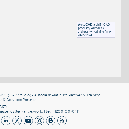
DWG
_Různé-Jiné
paleta 1000x1200
:
Paleta přepravní 1000x1200
IPT
Průmysl
AutoCAD
a další CAD
produkty Autodesk
získáte výhodně u firmy
ARKANCE
NCE
(CAD Studio) - Autodesk Platinum Partner & Training
r & Services Partner
AKT:
ster.cz@arkance.world | tel. +420 910 970 111