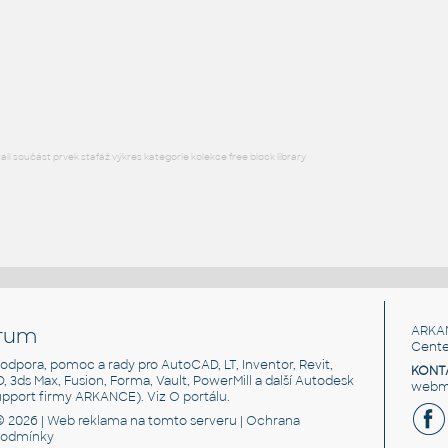
RFA
Průmysl
EUR Paleta 1200x800
:
Dřevěná Euro paleta 1200x800
DWG
Průmysl
l součást prvek stafáž výkres kategorie kolekce free block library
rum
ARKA
Cente
, podpora, pomoc a rady pro AutoCAD, LT, Inventor, Revit,
KONT
3D, 3ds Max, Fusion, Forma, Vault, PowerMill a další Autodesk
webma
support firmy ARKANCE). Viz
O portálu
.
© 2026 |
Web reklama
na tomto serveru |
Ochrana
podmínky