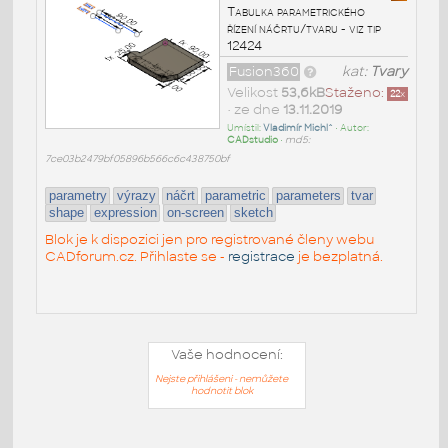
Tabulka parametrického
řízení náčrtu/tvaru - viz tip
12424
Fusion360
kat:
Tvary
Velikost
53,6kB
Staženo:
22
x
• ze dne
13.11.2019
Umístil:
Vladimír Michl^
• Autor:
CADstudio
•
md5:
7ce03b2479bf05896b566c6c438750bf
parametry
výrazy
náčrt
parametric
parameters
tvar
shape
expression
on-screen
sketch
Blok je k dispozici jen pro registrované členy webu
CADforum.cz. Přihlaste se -
registrace
je bezplatná.
Vaše hodnocení:
Nejste přihlášeni - nemůžete
hodnotit blok