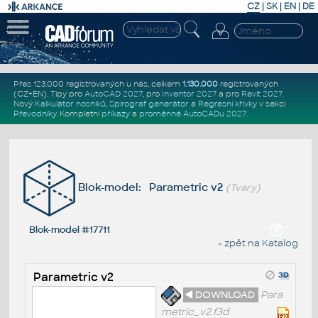
CZ
|
SK
|
EN
|
DE
Přes 123.000 registrovaných u nás, celkem
1.130.000
registrovaných
(CZ+EN)
. Tipy pro
AutoCAD 2027
, pro
Inventor 2027
a pro
Revit 2027
.
Nový
Kalkulátor nosníků
,
Spirograf generátor
a
Regresní křivky
v sekci
Převodníky
.
Kompletní
příkazy
a
proměnné AutoCADu 2027
.
Blok-model: Parametric v2
(Tvary)
Blok-model #17711
« zpět na Katalog
Parametric v2
◄ DOWNLOAD
Para
metric_v2.f3d