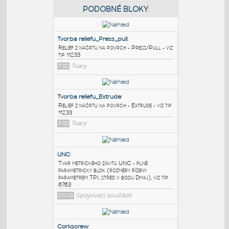
PODOBNÉ BLOKY
:
Tvorba reliefu_Press_pull
:
Reliéf z náčrtu na povrch - Press/Pull - viz
tip 11233
F3D
Tvary
Tvorba reliefu_Extrude
:
Reliéf z náčrtu na povrch - Extrude - viz tip
11233
F3D
Tvary