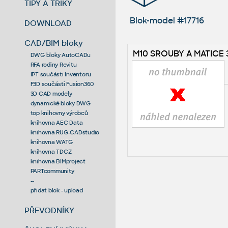
TIPY A TRIKY
Blok-model #17716
DOWNLOAD
CAD/BIM bloky
M10 SROUBY A MATICE 
DWG bloky AutoCADu
RFA rodiny Revitu
IPT součásti Inventoru
F3D součásti Fusion360
3D CAD modely
dynamické bloky DWG
top knihovny výrobců
knihovna AEC Data
knihovna RUG-CADstudio
knihovna WATG
knihovna TDCZ
knihovna BIMproject
PARTcommunity
--
přidat blok - upload
PŘEVODNÍKY