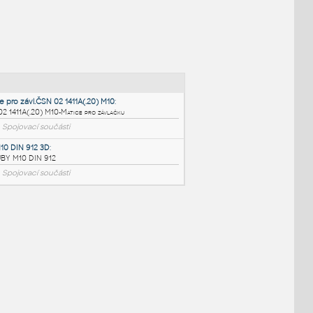
NÉ BLOKY
:
matice pro závl.ČSN 02 1411A(.20) M10
:
ČSN 02 1411A(.20) M10-Matice pro závlačku
DWG
Spojovací součásti
M10 M10 DIN 912 3D
:
ŠROUBY M10 DIN 912