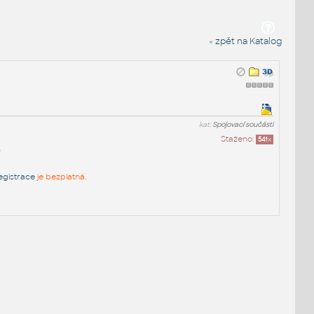
« zpět na Katalog
kat:
Spojovací součásti
Staženo:
541
x
egistrace
je bezplatná.