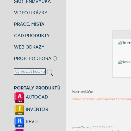
ŠKOLENÍ/VÝUKA
VIDEO UKÁZKY
PRÁCE, MÍSTA
CAD PRODUKTY
WEB ODKAZY
PROFI PODPORA
ⓘ
PORTÁLY PRODUKTŮ
Komentáře:
AUTOCAD
Nejste přihlášeni - nelze připojit komentá
INVENTOR
REVIT
pakne Tegar
(22.05.2025 4:43:21)