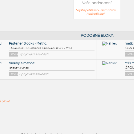
Vaše hodnocení:
Nejste přihlášeni - nemůžete
hodnotit blok
PODOB
Fastener Blocks - Metric
:
ře bloků
Dynamické 2D metrické spojovací prvky - M10
DWG
Spojovací součásti
Srouby a matice
:
šrouby, matice