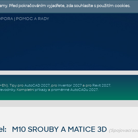
lamy. Před pokračováním vyjadřete, zda souhlasíte s použitím cookies.
 PODPORA | POMOC A RADY
Z+EN)
. Tipy pro
AutoCAD 2027
, pro
Inventor 2027
a pro
Revit 2027
.
řevodníky
.
Kompletní
příkazy
a
proměnné AutoCADu 2027
.
l: M10 SROUBY A MATICE 3D
(Spojovací so