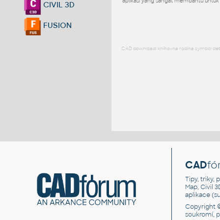
aplikasi yang sangat membantu untuk 
CIVIL 3D
FUSION
CAD download: knihovna rodina symbol detai
CAD
fó
Tipy, triky
Map, Civil 
aplikace (
Copyright 
soukromí, 