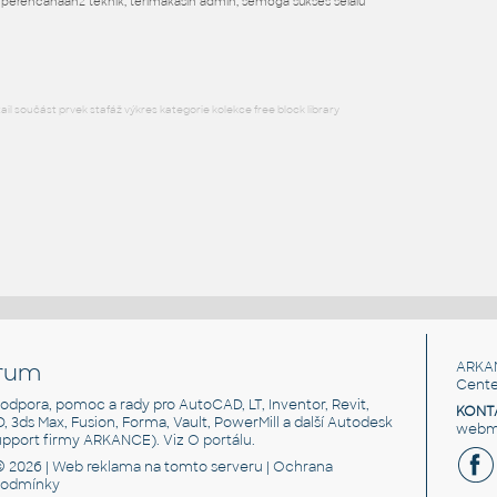
DWG
Spojovací součásti
perencanaan2 teknik, terimakasih admin, semoga sukses selalu
l součást prvek stafáž výkres kategorie kolekce free block library
rum
ARKA
Cente
, podpora, pomoc a rady pro AutoCAD, LT, Inventor, Revit,
KONT
3D, 3ds Max, Fusion, Forma, Vault, PowerMill a další Autodesk
webma
support firmy ARKANCE). Viz
O portálu
.
© 2026 |
Web reklama
na tomto serveru |
Ochrana
podmínky