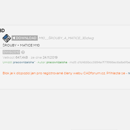
3D
◄ DOWNLOAD
M10__ŠROUBY_A_MATICE_3D.dwg
ŠROUBY + MATICE M10
DWG2010
Velikost
647,4kB
• ze dne
24.11.2019
Umístil:
pracovnizaloha^
• Autor:
pracovnizaloha
•
md5: d1d4b5bcc5894e7f776166ec6a8a6fbe
Blok je k dispozici jen pro registrované členy webu CADforum.cz. Přihlaste se -
r