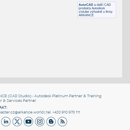
DWG
Spojovací součásti
AutoCAD
a další CAD
produkty Autodesk
získáte výhodně u firmy
ARKANCE
NCE
(CAD Studio) - Autodesk Platinum Partner & Training
r & Services Partner
AKT:
ster.cz@arkance.world | tel. +420 910 970 111