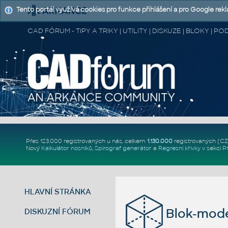
Tento portál využívá cookies pro funkce přihlášení a pro Google rek
CAD FÓRUM - TIPY A TRIKY | UTILITY | DISKUZE | BLOKY |
Přes 123.000 registrovaných u nás, celkem
1.130.000
registrovaných (C
Nový
Kalkulátor nosníků
,
Spirograf generátor
a
Regresní křivky
v sekci
P
HLAVNÍ STRÁNKA
Blok-mode
DISKUZNÍ FÓRUM