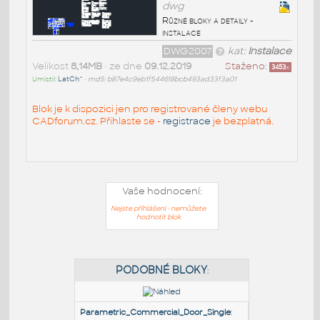
dwg
Různé bloky a detaily -
instalace
DWG2007
kat:
Instalace
Velikost
8,14MB
• ze dne
09.12.2019
Staženo:
3453
x
Umístil:
LatCh^
•
md5: b87e4c9eb1f544618bcb493ad33f3a01
Blok je k dispozici jen pro registrované členy webu
CADforum.cz. Přihlaste se -
registrace
je bezplatná.
Vaše hodnocení:
Nejste přihlášeni - nemůžete
hodnotit blok