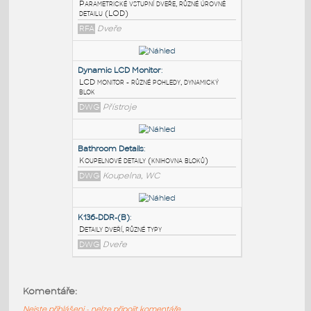
PODOBNÉ BLOKY
:
Parametric_Commercial_Door_Single
:
Parametrické vstupní dveře, různé úrovně
detailu (LOD)
RFA
Dveře
Dynamic LCD Monitor
:
LCD monitor - různé pohledy, dynamický
blok
DWG
Přístroje
Bathroom Details
:
Komentáře:
Koupelnové detaily (knihovna bloků)
Nejste přihlášeni - nelze připojit komentáře