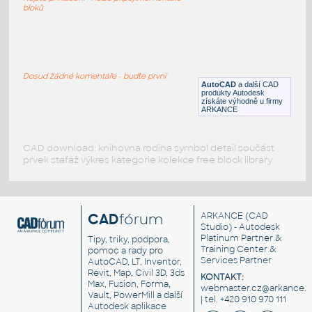
DWG
Koupelna, WC
bloků
K136-DDR-(B)
:
Detaily dveří, různé typy
Dosud žádné komentáře - buďte první
AutoCAD
a další CAD
DWG
Dveře
produkty Autodesk
získáte výhodně u firmy
ARKANCE
CAD download: knihovna rodina symbol detail součást
prvek stafáž výkres kategorie kolekce free block library
CAD
fórum
ARKANCE
(CAD
Studio) - Autodesk
Platinum Partner &
Tipy, triky, podpora,
Training Center &
pomoc a rady pro
Services Partner
AutoCAD, LT, Inventor,
Revit, Map, Civil 3D, 3ds
KONTAKT:
Max, Fusion, Forma,
webmaster.cz@arkance.w
Vault, PowerMill a další
| tel. +420 910 970 111
Autodesk aplikace