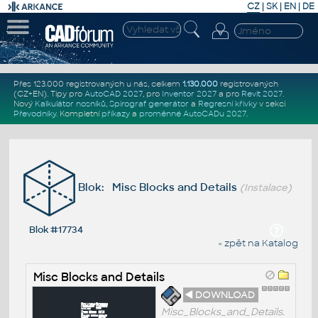
CZ
|
SK
|
EN
|
DE
Přes 123.000 registrovaných u nás, celkem
1.130.000
registrovaných
(CZ+EN)
. Tipy pro
AutoCAD 2027
, pro
Inventor 2027
a pro
Revit 2027
.
Nový
Kalkulátor nosníků
,
Spirograf generátor
a
Regresní křivky
v sekci
Převodníky
.
Kompletní
příkazy
a
proměnné AutoCADu 2027
.
Blok: Misc Blocks and Details
(Instalace)
Blok #17734
« zpět na Katalog
Misc Blocks and Details
◄ DOWNLOAD
Misc_Blocks_and_Details.