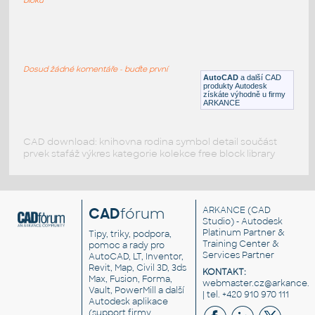
bus karosa
:
Autobus Karosa - pohledy
Dosud žádné komentáře - buďte první
DWG
Vozidla, doprava
AutoCAD
a další CAD
produkty Autodesk
získáte výhodně u firmy
ARKANCE
CAD download: knihovna rodina symbol detail součást
prvek stafáž výkres kategorie kolekce free block library
CAD
fórum
ARKANCE
(CAD
Studio) - Autodesk
Platinum Partner &
Tipy, triky, podpora,
Training Center &
pomoc a rady pro
Services Partner
AutoCAD, LT, Inventor,
Revit, Map, Civil 3D, 3ds
KONTAKT:
Max, Fusion, Forma,
webmaster.cz@arkance.w
Vault, PowerMill a další
| tel. +420 910 970 111
Autodesk aplikace
(support firmy