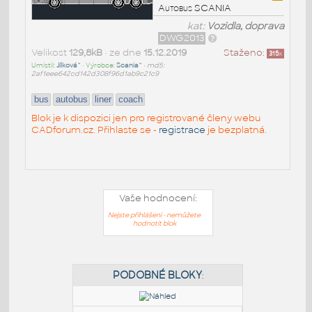
Autobus SCANIA
kat:
Vozidla, doprava
DWG2013
Velikost
129,8kB
• ze dne
15.12.2019
Staženo:
315
x
Umístil:
Jílková^
• Výrobce:
Scania^
•
md5:
2af1eee642cd142d308f96d1ab9c21c9
bus
autobus
liner
coach
Blok je k dispozici jen pro registrované členy webu
CADforum.cz. Přihlaste se -
registrace
je bezplatná.
Vaše hodnocení:
Nejste přihlášeni - nemůžete
hodnotit blok