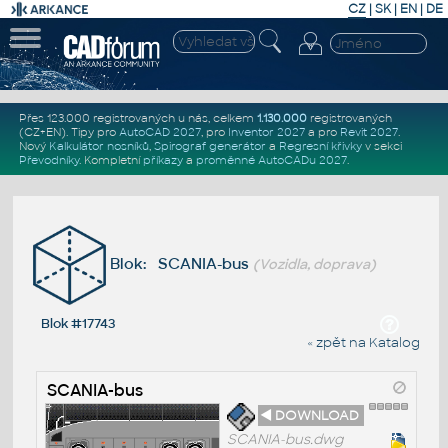
CZ
|
SK
|
EN
|
DE
Přes 123.000 registrovaných u nás, celkem
1.130.000
registrovaných
(CZ+EN)
. Tipy pro
AutoCAD 2027
, pro
Inventor 2027
a pro
Revit 2027
.
Nový
Kalkulátor nosníků
,
Spirograf generátor
a
Regresní křivky
v sekci
Převodníky
.
Kompletní
příkazy
a
proměnné AutoCADu 2027
.
Blok: SCANIA-bus
(Vozidla, doprava)
Blok #17743
« zpět na Katalog
SCANIA-bus
◄ DOWNLOAD
SCANIA-bus.dwg