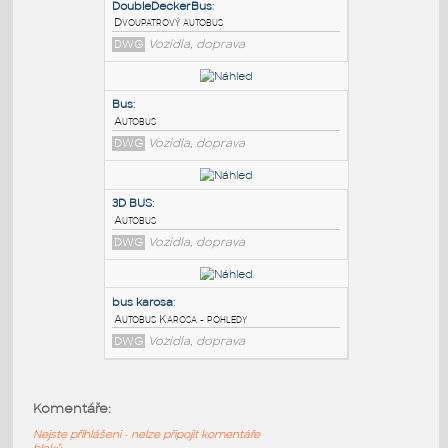
PODOBNÉ BLOKY
:
DoubleDeckerBus
:
Dvoupatrový autobus
DWG
Vozidla, doprava
Bus
:
Autobus
DWG
Vozidla, doprava
3D BUS
:
Komentáře:
Autobus
Nejste přihlášeni - nelze připojit komentáře
DWG
Vozidla, doprava
bloků