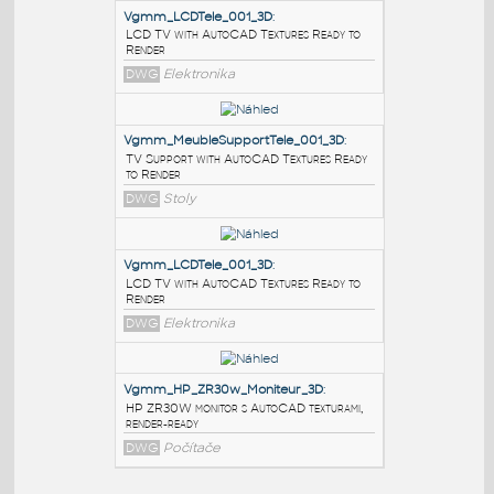
PODOBNÉ BLOKY
:
Vgmm_LCDTele_001_3D
:
LCD TV with AutoCAD Textures Ready to
Render
DWG
Elektronika
Vgmm_MeubleSupportTele_001_3D
:
TV Support with AutoCAD Textures Ready
to Render
DWG
Stoly
Vgmm_LCDTele_001_3D
: