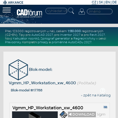
CZ
|
SK
|
EN
|
DE
Přes 123.000 registrovaných u nás, celkem
1.130.000
registrovaných
(CZ+EN)
. Tipy pro
AutoCAD 2027
, pro
Inventor 2027
a pro
Revit 2027
.
Nový
Kalkulátor nosníků
,
Spirograf generátor
a
Regresní křivky
v sekci
Převodníky
.
Kompletní
příkazy
a
proměnné AutoCADu 2027
.
Blok-model:
Vgmm_HP_Workstation_xw_4600
(Počítače)
Blok-model #17788
« zpět na Katalog
Vgmm_HP_Workstation_xw_4600
◄ DOWNLOAD
Vgm