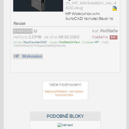
m_HP_Workstation_xw_4
600.dwg
HP Worksation with
AutoCAD textures Ready to
Render
DWG2013
kat:
Počítače
Velikost
2,21MB
• ze dne
06.02.2020
Staženo:
647
x
Umístil:
PaulCloutier2020^
• Autor:
Modified bt Paul
• Výrobce:
HP^
•
md5:
128f6f04fa242707eaad03bfb0295c4d
HP
Workstation
Vaše hodnocení:
Nejste přihlášeni - nemůžete
hodnotit blok