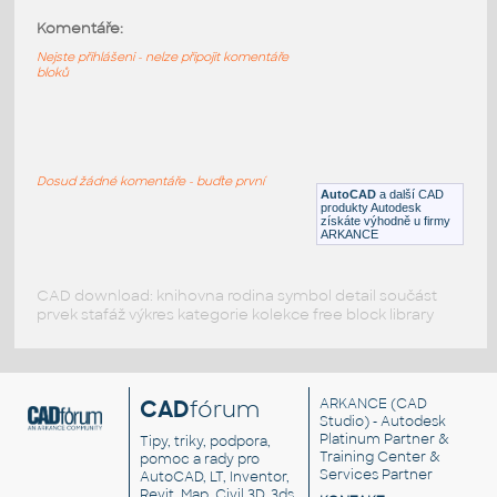
LCD TV with AutoCAD Textures Ready to
Komentáře:
Render
Nejste přihlášeni - nelze připojit komentáře
DWG
Elektronika
bloků
Vgmm_HP_ZR30w_Moniteur_3D
:
HP ZR30W monitor s AutoCAD texturami,
render-ready
Dosud žádné komentáře - buďte první
AutoCAD
a další CAD
DWG
Počítače
produkty Autodesk
získáte výhodně u firmy
ARKANCE
CAD download: knihovna rodina symbol detail součást
prvek stafáž výkres kategorie kolekce free block library
CAD
fórum
ARKANCE
(CAD
Studio) - Autodesk
Platinum Partner &
Tipy, triky, podpora,
Training Center &
pomoc a rady pro
Services Partner
AutoCAD, LT, Inventor,
Revit, Map, Civil 3D, 3ds