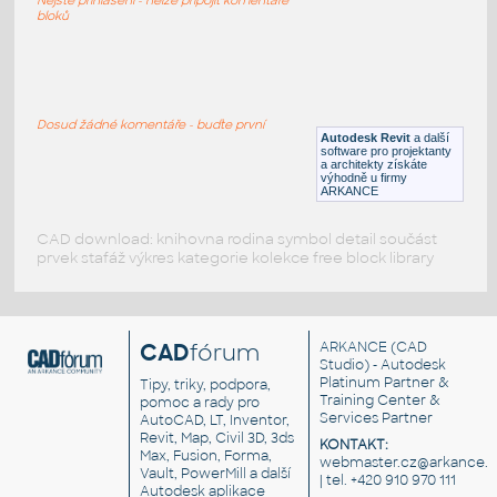
RFA
Sezení
bloků
LVF-FN-CH-001
:
Chair LVF-FN-CH-001
Dosud žádné komentáře - buďte první
Autodesk Revit
a další
RFA
Sezení
software pro projektanty
a architekty získáte
výhodně u firmy
ARKANCE
CAD download: knihovna rodina symbol detail součást
prvek stafáž výkres kategorie kolekce free block library
CAD
fórum
ARKANCE
(CAD
Studio) - Autodesk
Platinum Partner &
Tipy, triky, podpora,
Training Center &
pomoc a rady pro
Services Partner
AutoCAD, LT, Inventor,
Revit, Map, Civil 3D, 3ds
KONTAKT:
Max, Fusion, Forma,
webmaster.cz@arkance.w
Vault, PowerMill a další
| tel. +420 910 970 111
Autodesk aplikace