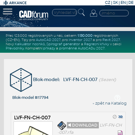
CZ
|
SK
|
EN
|
DE
Přes 123.000 registrovaných u nás, celkem
1.130.000
registrovaných
(CZ+EN)
. Tipy pro
AutoCAD 2027
, pro
Inventor 2027
a pro
Revit 2027
.
Nový
Kalkulátor nosníků
,
Spirograf generátor
a
Regresní křivky
v sekci
Převodníky
.
Kompletní
příkazy
a
proměnné AutoCADu 2027
.
Blok-model: LVF-FN-CH-007
(Sezení)
Blok-model #17794
« zpět na Katalog
LVF-FN-CH-007
◄ DOWNLOAD
LVF-FN-CH
-007.rfa