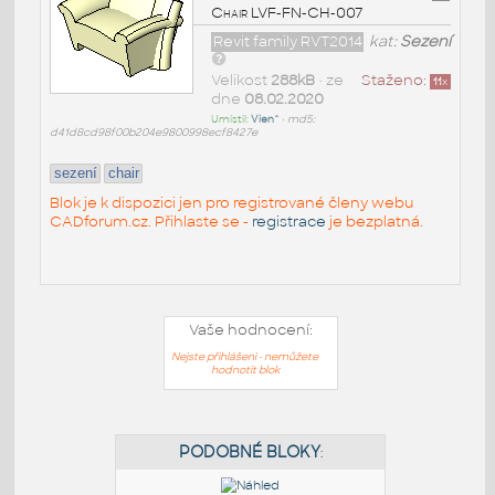
Chair LVF-FN-CH-007
Revit family RVT2014
kat:
Sezení
Velikost
288kB
• ze
Staženo:
11
x
dne
08.02.2020
Umístil:
Vien^
•
md5:
d41d8cd98f00b204e9800998ecf8427e
sezení
chair
Blok je k dispozici jen pro registrované členy webu
CADforum.cz. Přihlaste se -
registrace
je bezplatná.
Vaše hodnocení:
Nejste přihlášeni - nemůžete
hodnotit blok