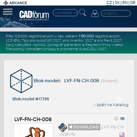
CZ
|
SK
|
EN
|
DE
Přes 123.000 registrovaných u nás, celkem
1.130.000
registrovaných
(CZ+EN)
. Tipy pro
AutoCAD 2027
, pro
Inventor 2027
a pro
Revit 2027
.
Nový
Kalkulátor nosníků
,
Spirograf generátor
a
Regresní křivky
v sekci
Převodníky
.
Kompletní
příkazy
a
proměnné AutoCADu 2027
.
Blok-model: LVF-FN-CH-008
(Sezení)
Blok-model #17795
« zpět na Katalog
LVF-FN-CH-008
◄ DOWNLOAD
LVF-FN-CH
-008.rfa