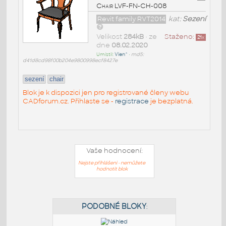
Chair LVF-FN-CH-008
Revit family RVT2014
kat:
Sezení
Velikost
284kB
• ze
Staženo:
21
x
dne
08.02.2020
Umístil:
Vien^
•
md5:
d41d8cd98f00b204e9800998ecf8427e
sezení
chair
Blok je k dispozici jen pro registrované členy webu
CADforum.cz. Přihlaste se -
registrace
je bezplatná.
Vaše hodnocení:
Nejste přihlášeni - nemůžete
hodnotit blok