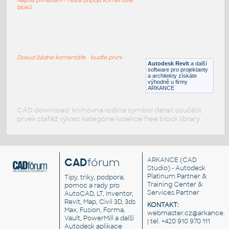
RFA
Sezení
bloků
LVF-FN-CH-001
:
Chair LVF-FN-CH-001
Dosud žádné komentáře - buďte první
Autodesk Revit
a další
RFA
Sezení
software pro projektanty
a architekty získáte
výhodně u firmy
ARKANCE
CAD download: knihovna rodina symbol detail součást
prvek stafáž výkres kategorie kolekce free block library
CAD
fórum
ARKANCE
(CAD
Studio) - Autodesk
Platinum Partner &
Tipy, triky, podpora,
Training Center &
pomoc a rady pro
Services Partner
AutoCAD, LT, Inventor,
Revit, Map, Civil 3D, 3ds
KONTAKT:
Max, Fusion, Forma,
webmaster.cz@arkance.w
Vault, PowerMill a další
| tel. +420 910 970 111
Autodesk aplikace