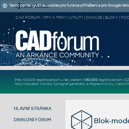
Tento portál využívá cookies pro funkce přihlášení a pro Google rek
CAD FÓRUM - TIPY A TRIKY | UTILITY | DISKUZE | BLOKY |
Přes 123.000 registrovaných u nás, celkem
1.130.000
registrovaných (C
Nový
Kalkulátor nosníků
,
Spirograf generátor
a
Regresní křivky
v sekci
P
HLAVNÍ STRÁNKA
Blok-mode
DISKUZNÍ FÓRUM