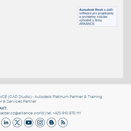
RFA
Sezení
Autodesk Revit
a další
software pro projektanty
a architekty získáte
výhodně u firmy
ARKANCE
NCE
(CAD Studio) - Autodesk Platinum Partner & Training
r & Services Partner
AKT:
ster.cz@arkance.world | tel. +420 910 970 111