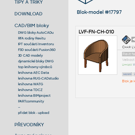
TIPY A TRIKY
Blok-model #17797
DOWNLOAD
CAD/BIM bloky
LVF-FN-CH-010
DWG bloky AutoCADu
RFA rodiny Revitu
◄
IPT součásti Inventoru
Chair L
F3D součásti Fusion360
Revit f
3D CAD modely
Velikos
dynamické bloky DWG
Umístil:
V
top knihovny výrobců
knihovna AEC Data
sezení
knihovna RUG-CADstudio
Blok je
knihovna WATG
knihovna TDCZ
knihovna BIMproject
PARTcommunity
--
přidat blok - upload
PŘEVODNÍKY