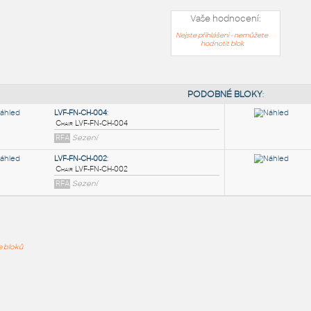
Vaše hodnocení:
Nejste přihlášeni - nemůžete
hodnotit blok
PODOB
LVF-FN-CH-004
:
ře bloků
Chair LVF-FN-CH-004
RFA
Sezení
LVF-FN-CH-002
:
Chair LVF-FN-CH-002