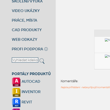
ŠKOLENÍ/VÝUKA
VIDEO UKÁZKY
PRÁCE, MÍSTA
CAD PRODUKTY
WEB ODKAZY
PROFI PODPORA
ⓘ
PORTÁLY PRODUKTŮ
AUTOCAD
Komentáře:
Nejste přihlášeni - nelze připojit komentá
INVENTOR
REVIT