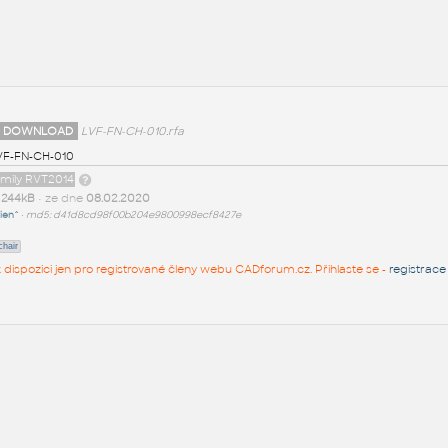
 DOWNLOAD
LVF-FN-CH-010.rfa
VF-FN-CH-010
amily RVT2014
t
244kB
• ze dne
08.02.2020
ien^
•
md5: d41d8cd98f00b204e9800998ecf8427e
chair
 k dispozici jen pro registrované členy webu CADforum.cz. Přihlaste se -
registrace