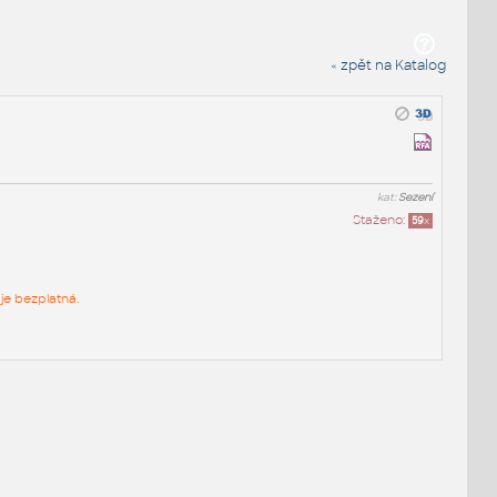
« zpět na Katalog
kat:
Sezení
Staženo:
59
x
je bezplatná.