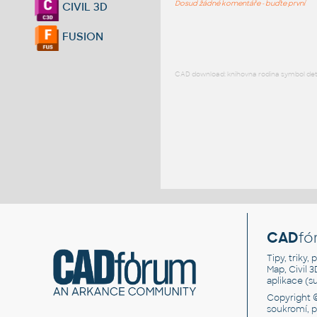
Dosud žádné komentáře - buďte první
CIVIL 3D
FUSION
CAD download: knihovna rodina symbol detai
CAD
fó
Tipy, triky
Map, Civil 
aplikace (
Copyright 
soukromí, 