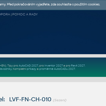
lamy. Před pokračováním vyjadřete, zda souhlasíte s použitím cookies.
 PODPORA | POMOC A RADY
Z+EN)
. Tipy pro
AutoCAD 2027
, pro
Inventor 2027
a pro
Revit 2027
.
řevodníky
.
Kompletní
příkazy
a
proměnné AutoCADu 2027
.
l: LVF-FN-CH-010
(Sezení)