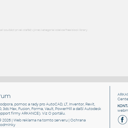
RFA
Sezení
l součást prvek stafáž výkres kategorie kolekce free block library
rum
ARKA
Cente
, podpora, pomoc a rady pro AutoCAD, LT, Inventor, Revit,
KONT
3D, 3ds Max, Fusion, Forma, Vault, PowerMill a další Autodesk
webma
support firmy ARKANCE). Viz
O portálu
.
© 2026 |
Web reklama
na tomto serveru |
Ochrana
podmínky