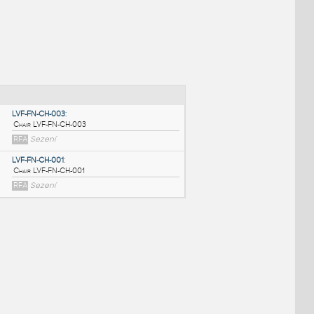
NÉ BLOKY
:
LVF-FN-CH-003
:
Chair LVF-FN-CH-003
RFA
Sezení
LVF-FN-CH-001
:
Chair LVF-FN-CH-001