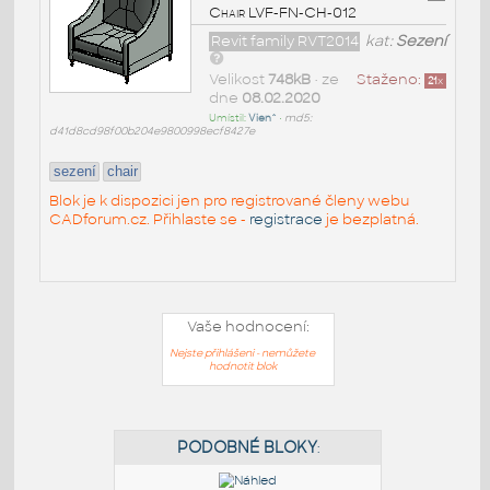
Chair LVF-FN-CH-012
Revit family RVT2014
kat:
Sezení
Velikost
748kB
• ze
Staženo:
21
x
dne
08.02.2020
Umístil:
Vien^
•
md5:
d41d8cd98f00b204e9800998ecf8427e
sezení
chair
Blok je k dispozici jen pro registrované členy webu
CADforum.cz. Přihlaste se -
registrace
je bezplatná.
Vaše hodnocení:
Nejste přihlášeni - nemůžete
hodnotit blok