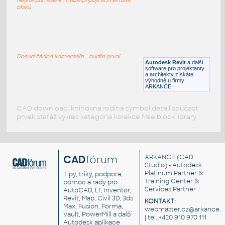
RFA
Sezení
bloků
LVF-FN-CH-001
:
Chair LVF-FN-CH-001
Dosud žádné komentáře - buďte první
Autodesk Revit
a další
RFA
Sezení
software pro projektanty
a architekty získáte
výhodně u firmy
ARKANCE
CAD download: knihovna rodina symbol detail součást
prvek stafáž výkres kategorie kolekce free block library
CAD
fórum
ARKANCE
(CAD
Studio) - Autodesk
Platinum Partner &
Tipy, triky, podpora,
Training Center &
pomoc a rady pro
Services Partner
AutoCAD, LT, Inventor,
Revit, Map, Civil 3D, 3ds
KONTAKT:
Max, Fusion, Forma,
webmaster.cz@arkance.w
Vault, PowerMill a další
| tel. +420 910 970 111
Autodesk aplikace