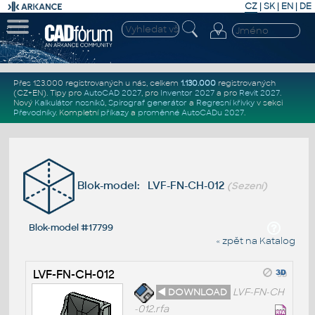
CZ
|
SK
|
EN
|
DE
Přes 123.000 registrovaných u nás, celkem
1.130.000
registrovaných
(CZ+EN)
. Tipy pro
AutoCAD 2027
, pro
Inventor 2027
a pro
Revit 2027
.
Nový
Kalkulátor nosníků
,
Spirograf generátor
a
Regresní křivky
v sekci
Převodníky
.
Kompletní
příkazy
a
proměnné AutoCADu 2027
.
Blok-model: LVF-FN-CH-012
(Sezení)
Blok-model #17799
« zpět na Katalog
LVF-FN-CH-012
◄ DOWNLOAD
LVF-FN-CH
-012.rfa