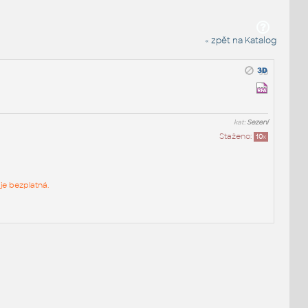
« zpět na Katalog
kat:
Sezení
Staženo:
10
x
je bezplatná.