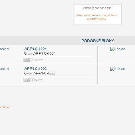
Vaše hodnocení:
Nejste přihlášeni - nemůžete
hodnotit blok
PODOB
LVF-FN-CH-004
:
ře bloků
Chair LVF-FN-CH-004
RFA
Sezení
LVF-FN-CH-002
:
Chair LVF-FN-CH-002