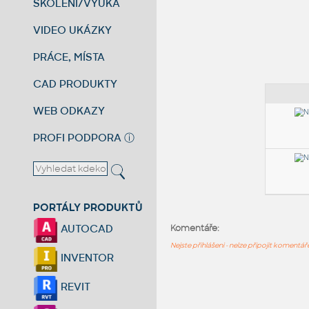
ŠKOLENÍ/VÝUKA
VIDEO UKÁZKY
PRÁCE, MÍSTA
CAD PRODUKTY
WEB ODKAZY
PROFI PODPORA
ⓘ
PORTÁLY PRODUKTŮ
AUTOCAD
Komentáře:
Nejste přihlášeni - nelze připojit komentá
INVENTOR
REVIT