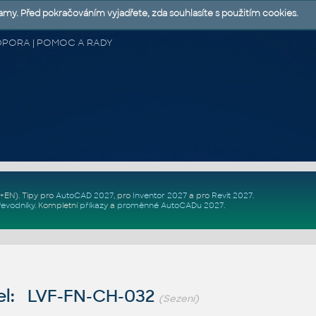
lamy. Před pokračováním vyjadřete, zda souhlasíte s použitím cookies.
 PODPORA | POMOC A RADY
Z+EN)
. Tipy pro
AutoCAD 2027
, pro
Inventor 2027
a pro
Revit 2027
.
řevodníky
.
Kompletní
příkazy
a
proměnné AutoCADu 2027
.
l: LVF-FN-CH-032
(Sezení)