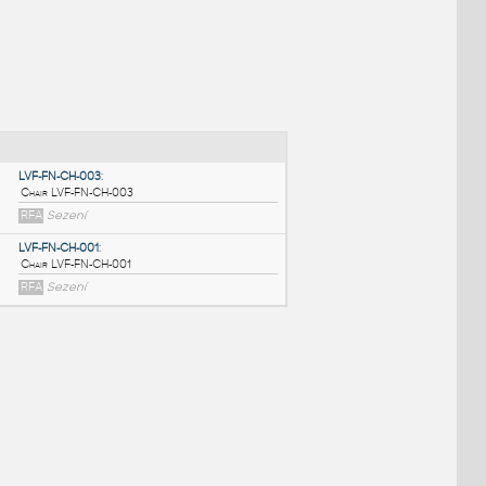
NÉ BLOKY
:
LVF-FN-CH-003
:
Chair LVF-FN-CH-003
RFA
Sezení
LVF-FN-CH-001
:
Chair LVF-FN-CH-001