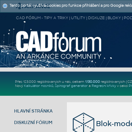
Tento portál využívá cookies pro funkce přihlášení a pro Google rek
CAD FÓRUM - TIPY A TRIKY | UTILITY | DISKUZE | BLOKY |
Přes 123.000 registrovaných u nás, celkem
1.130.000
registrovaných (C
Nový
Kalkulátor nosníků
,
Spirograf generátor
a
Regresní křivky
v sekci
P
HLAVNÍ STRÁNKA
Blok-mode
DISKUZNÍ FÓRUM