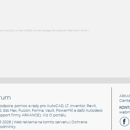
RFA
Sezení
l součást prvek stafáž výkres kategorie kolekce free block library
rum
ARKA
Cente
, podpora, pomoc a rady pro AutoCAD, LT, Inventor, Revit,
KONT
3D, 3ds Max, Fusion, Forma, Vault, PowerMill a další Autodesk
webma
support firmy ARKANCE). Viz
O portálu
.
© 2026 |
Web reklama
na tomto serveru |
Ochrana
podmínky