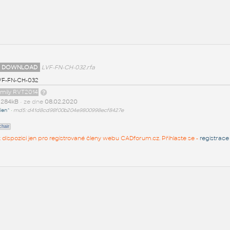
 DOWNLOAD
LVF-FN-CH-032.rfa
LVF-FN-CH-032
amily RVT2014
t
284kB
• ze dne
08.02.2020
ien^
•
md5: d41d8cd98f00b204e9800998ecf8427e
chair
 k dispozici jen pro registrované členy webu CADforum.cz. Přihlaste se -
registrace