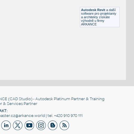
RFA
Sezení
Autodesk Revit
a další
software pro projektanty
a architekty získáte
výhodně u firmy
ARKANCE
NCE
(CAD Studio) - Autodesk Platinum Partner & Training
r & Services Partner
AKT:
ster.cz@arkance.world | tel. +420 910 970 111