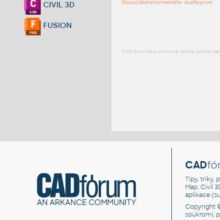
Dosud žádné komentáře - buďte první
CIVIL 3D
FUSION
CAD download: knihovna rodina symbol detai
CAD
fó
Tipy, triky
Map, Civil 
aplikace (
Copyright 
soukromí, 