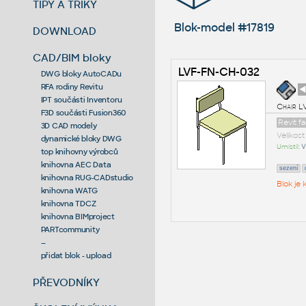
TIPY A TRIKY
Blok-model #17819
DOWNLOAD
CAD/BIM bloky
LVF-FN-CH-032
DWG bloky AutoCADu
RFA rodiny Revitu
◄
IPT součásti Inventoru
Chair 
F3D součásti Fusion360
Revit f
3D CAD modely
Velikos
dynamické bloky DWG
Umístil:
V
top knihovny výrobců
knihovna AEC Data
sezení
knihovna RUG-CADstudio
Blok je
knihovna WATG
knihovna TDCZ
knihovna BIMproject
PARTcommunity
--
přidat blok - upload
PŘEVODNÍKY