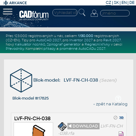
CZ
|
SK
|
EN
|
DE
Přes 123.000 registrovaných u nás, celkem
1.130.000
registrovaných
(CZ+EN)
. Tipy pro
AutoCAD 2027
, pro
Inventor 2027
a pro
Revit 2027
.
Nový
Kalkulátor nosníků
,
Spirograf generátor
a
Regresní křivky
v sekci
Převodníky
.
Kompletní
příkazy
a
proměnné AutoCADu 2027
.
Blok-model: LVF-FN-CH-038
(Sezení)
Blok-model #17825
« zpět na Katalog
LVF-FN-CH-038
◄ DOWNLOAD
LVF-FN-CH
-038.rfa