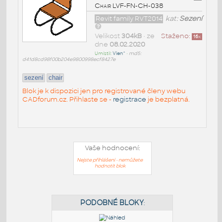
Chair LVF-FN-CH-038
Revit family RVT2014
kat:
Sezení
Velikost
304kB
• ze
Staženo:
16
x
dne
08.02.2020
Umístil:
Vien^
•
md5:
d41d8cd98f00b204e9800998ecf8427e
sezení
chair
Blok je k dispozici jen pro registrované členy webu
CADforum.cz. Přihlaste se -
registrace
je bezplatná.
Vaše hodnocení:
Nejste přihlášeni - nemůžete
hodnotit blok