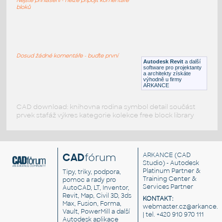
RFA
Sezení
bloků
LVF-FN-CH-001
:
Chair LVF-FN-CH-001
Dosud žádné komentáře - buďte první
Autodesk Revit
a další
RFA
Sezení
software pro projektanty
a architekty získáte
výhodně u firmy
ARKANCE
CAD download: knihovna rodina symbol detail součást
prvek stafáž výkres kategorie kolekce free block library
CAD
fórum
ARKANCE
(CAD
Studio) - Autodesk
Platinum Partner &
Tipy, triky, podpora,
Training Center &
pomoc a rady pro
Services Partner
AutoCAD, LT, Inventor,
Revit, Map, Civil 3D, 3ds
KONTAKT:
Max, Fusion, Forma,
webmaster.cz@arkance.w
Vault, PowerMill a další
| tel. +420 910 970 111
Autodesk aplikace