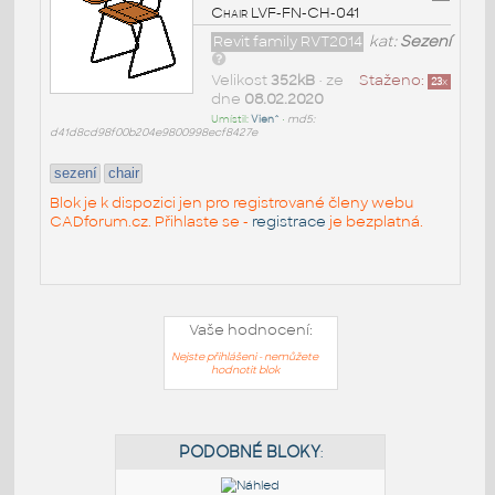
Chair LVF-FN-CH-041
Revit family RVT2014
kat:
Sezení
Velikost
352kB
• ze
Staženo:
23
x
dne
08.02.2020
Umístil:
Vien^
•
md5:
d41d8cd98f00b204e9800998ecf8427e
sezení
chair
Blok je k dispozici jen pro registrované členy webu
CADforum.cz. Přihlaste se -
registrace
je bezplatná.
Vaše hodnocení:
Nejste přihlášeni - nemůžete
hodnotit blok