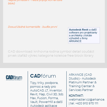
RFA
Sezení
bloků
LVF-FN-CH-001
:
Chair LVF-FN-CH-001
Dosud žádné komentáře - buďte první
Autodesk Revit
a další
RFA
Sezení
software pro projektanty
a architekty získáte
výhodně u firmy
ARKANCE
CAD download: knihovna rodina symbol detail součást
prvek stafáž výkres kategorie kolekce free block library
CAD
fórum
ARKANCE
(CAD
Studio) - Autodesk
Platinum Partner &
Tipy, triky, podpora,
Training Center &
pomoc a rady pro
Services Partner
AutoCAD, LT, Inventor,
Revit, Map, Civil 3D, 3ds
KONTAKT:
Max, Fusion, Forma,
webmaster.cz@arkance.w
Vault, PowerMill a další
| tel. +420 910 970 111
Autodesk aplikace