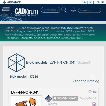
CZ
|
SK
|
EN
|
DE
Přes 123.000 registrovaných u nás, celkem
1.130.000
registrovaných
(CZ+EN)
. Tipy pro
AutoCAD 2027
, pro
Inventor 2027
a pro
Revit 2027
.
Nový
Kalkulátor nosníků
,
Spirograf generátor
a
Regresní křivky
v sekci
Převodníky
.
Kompletní
příkazy
a
proměnné AutoCADu 2027
.
Blok-model: LVF-FN-CH-041
(Sezení)
Blok-model #17828
« zpět na Katalog
LVF-FN-CH-041
◄ DOWNLOAD
LVF-FN-CH
-041.rfa