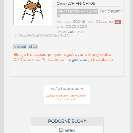
Chair LVF-FN-CH-051
Revit family RVT2014
kat:
Sezení
Velikost
360kB
• ze
Staženo:
20
x
dne
08.02.2020
Umístil:
Vien^
•
md5:
d41d8cd98f00b204e9800998ecf8427e
sezení
chair
Blok je k dispozici jen pro registrované členy webu
CADforum.cz. Přihlaste se -
registrace
je bezplatná.
Vaše hodnocení:
Nejste přihlášeni - nemůžete
hodnotit blok