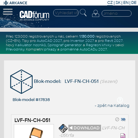
CZ
|
SK
|
EN
|
DE
Přes 123.000 registrovaných u nás, celkem
1.130.000
registrovaných
(CZ+EN)
. Tipy pro
AutoCAD 2027
, pro
Inventor 2027
a pro
Revit 2027
.
Nový
Kalkulátor nosníků
,
Spirograf generátor
a
Regresní křivky
v sekci
Převodníky
.
Kompletní
příkazy
a
proměnné AutoCADu 2027
.
Blok-model: LVF-FN-CH-051
(Sezení)
Blok-model #17838
« zpět na Katalog
LVF-FN-CH-051
◄ DOWNLOAD
LVF-FN-CH
-051.rfa