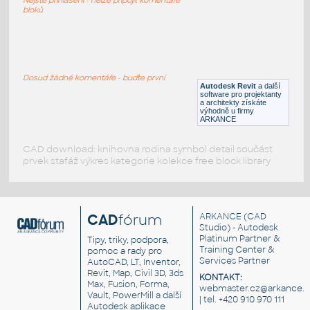
RFA
Sezení
bloků
LVF-FN-CH-001
:
Chair LVF-FN-CH-001
Dosud žádné komentáře - buďte první
Autodesk Revit
a další
RFA
Sezení
software pro projektanty
a architekty získáte
výhodně u firmy
ARKANCE
CAD download: knihovna rodina symbol detail součást
prvek stafáž výkres kategorie kolekce free block library
CAD
fórum
ARKANCE
(CAD
Studio) - Autodesk
Platinum Partner &
Tipy, triky, podpora,
Training Center &
pomoc a rady pro
Services Partner
AutoCAD, LT, Inventor,
Revit, Map, Civil 3D, 3ds
KONTAKT:
Max, Fusion, Forma,
webmaster.cz@arkance.w
Vault, PowerMill a další
| tel. +420 910 970 111
Autodesk aplikace