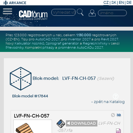
CZ
|
SK
|
EN
|
DE
Přes 123.000 registrovaných u nás, celkem
1.130.000
registrovaných
(CZ+EN)
. Tipy pro
AutoCAD 2027
, pro
Inventor 2027
a pro
Revit 2027
.
Nový
Kalkulátor nosníků
,
Spirograf generátor
a
Regresní křivky
v sekci
Převodníky
.
Kompletní
příkazy
a
proměnné AutoCADu 2027
.
Blok-model: LVF-FN-CH-057
(Sezení)
Blok-model #17844
« zpět na Katalog
LVF-FN-CH-057
◄ DOWNLOAD
LVF-FN-CH
-057.rfa