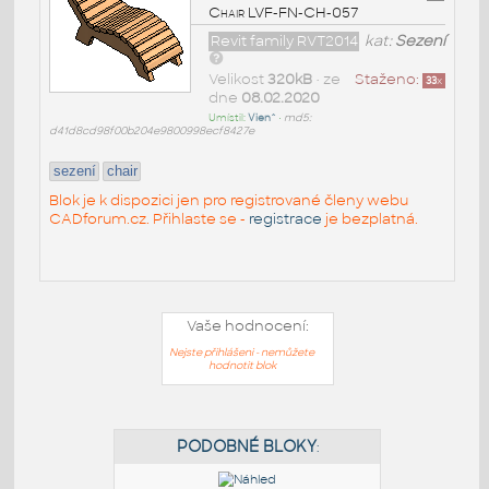
Chair LVF-FN-CH-057
Revit family RVT2014
kat:
Sezení
Velikost
320kB
• ze
Staženo:
33
x
dne
08.02.2020
Umístil:
Vien^
•
md5:
d41d8cd98f00b204e9800998ecf8427e
sezení
chair
Blok je k dispozici jen pro registrované členy webu
CADforum.cz. Přihlaste se -
registrace
je bezplatná.
Vaše hodnocení:
Nejste přihlášeni - nemůžete
hodnotit blok