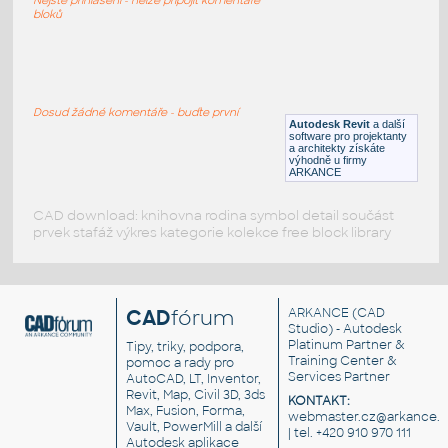
RFA
Sezení
bloků
LVF-FN-CH-001
:
Chair LVF-FN-CH-001
Dosud žádné komentáře - buďte první
Autodesk Revit
a další
RFA
Sezení
software pro projektanty
a architekty získáte
výhodně u firmy
ARKANCE
CAD download: knihovna rodina symbol detail součást
prvek stafáž výkres kategorie kolekce free block library
CAD
fórum
ARKANCE
(CAD
Studio) - Autodesk
Platinum Partner &
Tipy, triky, podpora,
Training Center &
pomoc a rady pro
Services Partner
AutoCAD, LT, Inventor,
Revit, Map, Civil 3D, 3ds
KONTAKT:
Max, Fusion, Forma,
webmaster.cz@arkance.w
Vault, PowerMill a další
| tel. +420 910 970 111
Autodesk aplikace