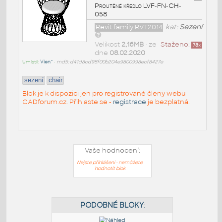
Proutěné křeslo LVF-FN-CH-
058
Revit family RVT2014
kat:
Sezení
Velikost
2,16MB
• ze
Staženo:
78
x
dne
08.02.2020
Umístil:
Vien^
•
md5: d41d8cd98f00b204e9800998ecf8427e
sezení
chair
Blok je k dispozici jen pro registrované členy webu
CADforum.cz. Přihlaste se -
registrace
je bezplatná.
Vaše hodnocení:
Nejste přihlášeni - nemůžete
hodnotit blok