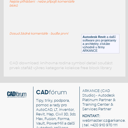
Nejste přihlášeni - nelze připojit komentáře
RFA
Sezení
bloků
LVF-FN-CH-001
:
Chair LVF-FN-CH-001
Dosud žádné komentáře - buďte první
Autodesk Revit
a další
RFA
Sezení
software pro projektanty
a architekty získáte
výhodně u firmy
ARKANCE
CAD download: knihovna rodina symbol detail součást
prvek stafáž výkres kategorie kolekce free block library
CAD
fórum
ARKANCE
(CAD
Studio) - Autodesk
Platinum Partner &
Tipy, triky, podpora,
Training Center &
pomoc a rady pro
Services Partner
AutoCAD, LT, Inventor,
Revit, Map, Civil 3D, 3ds
KONTAKT:
Max, Fusion, Forma,
webmaster.cz@arkance.w
Vault, PowerMill a další
| tel. +420 910 970 111