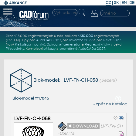
CZ
|
SK
|
EN
|
DE
Přes 123.000 registrovaných u nás, celkem
1.130.000
registrovaných
(CZ+EN)
. Tipy pro
AutoCAD 2027
, pro
Inventor 2027
a pro
Revit 2027
.
Nový
Kalkulátor nosníků
,
Spirograf generátor
a
Regresní křivky
v sekci
Převodníky
.
Kompletní
příkazy
a
proměnné AutoCADu 2027
.
Blok-model: LVF-FN-CH-058
(Sezení)
Blok-model #17845
« zpět na Katalog
LVF-FN-CH-058
◄ DOWNLOAD
LVF-FN-CH
-058.rfa