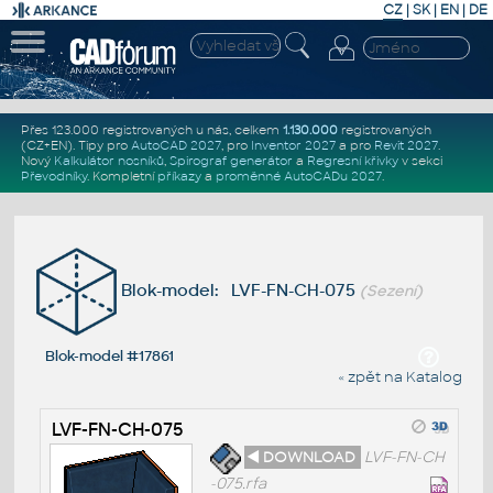
CZ
|
SK
|
EN
|
DE
Přes 123.000 registrovaných u nás, celkem
1.130.000
registrovaných
(CZ+EN)
. Tipy pro
AutoCAD 2027
, pro
Inventor 2027
a pro
Revit 2027
.
Nový
Kalkulátor nosníků
,
Spirograf generátor
a
Regresní křivky
v sekci
Převodníky
.
Kompletní
příkazy
a
proměnné AutoCADu 2027
.
Blok-model: LVF-FN-CH-075
(Sezení)
Blok-model #17861
« zpět na Katalog
LVF-FN-CH-075
◄ DOWNLOAD
LVF-FN-CH
-075.rfa