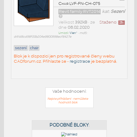
Chair LVF-FN-CH-075
Revit family RVT2014
kat:
Sezení
Velikost
392kB
• ze
Staženo:
25
x
dne
08.02.2020
Umístil:
Vien^
•
md5:
d41d8cd98f00b204e9800998ecf8427e
sezení
chair
Blok je k dispozici jen pro registrované členy webu
CADforum.cz. Přihlaste se -
registrace
je bezplatná.
Vaše hodnocení:
Nejste přihlášeni - nemůžete
hodnotit blok