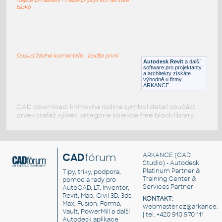
RFA
Sezení
bloků
LVF-FN-CH-001
:
Chair LVF-FN-CH-001
Dosud žádné komentáře - buďte první
Autodesk Revit
a další
RFA
Sezení
software pro projektanty
a architekty získáte
výhodně u firmy
ARKANCE
CAD download: knihovna rodina symbol detail součást
prvek stafáž výkres kategorie kolekce free block library
CAD
fórum
ARKANCE
(CAD
Studio) - Autodesk
Platinum Partner &
Tipy, triky, podpora,
Training Center &
pomoc a rady pro
Services Partner
AutoCAD, LT, Inventor,
Revit, Map, Civil 3D, 3ds
KONTAKT:
Max, Fusion, Forma,
webmaster.cz@arkance.w
Vault, PowerMill a další
| tel. +420 910 970 111
Autodesk aplikace