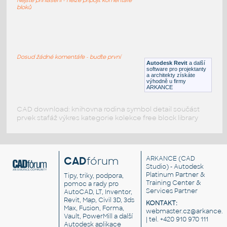
RFA
Sezení
bloků
LVF-FN-CH-001
:
Chair LVF-FN-CH-001
Dosud žádné komentáře - buďte první
Autodesk Revit
a další
RFA
Sezení
software pro projektanty
a architekty získáte
výhodně u firmy
ARKANCE
CAD download: knihovna rodina symbol detail součást
prvek stafáž výkres kategorie kolekce free block library
CAD
fórum
ARKANCE
(CAD
Studio) - Autodesk
Platinum Partner &
Tipy, triky, podpora,
Training Center &
pomoc a rady pro
Services Partner
AutoCAD, LT, Inventor,
Revit, Map, Civil 3D, 3ds
KONTAKT:
Max, Fusion, Forma,
webmaster.cz@arkance.w
Vault, PowerMill a další
| tel. +420 910 970 111
Autodesk aplikace