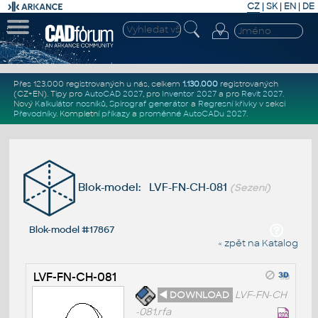
CZ
|
SK
|
EN
|
DE
Přes 123.000 registrovaných u nás, celkem
1.130.000
registrovaných
(CZ+EN)
. Tipy pro
AutoCAD 2027
, pro
Inventor 2027
a pro
Revit 2027
.
Nový
Kalkulátor nosníků
,
Spirograf generátor
a
Regresní křivky
v sekci
Převodníky
.
Kompletní
příkazy
a
proměnné AutoCADu 2027
.
Blok-model: LVF-FN-CH-081
(Sezení)
Blok-model #17867
« zpět na Katalog
LVF-FN-CH-081
◄ DOWNLOAD
LVF-FN-CH
-081.rfa