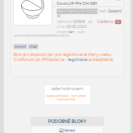
Chair LVF-FN-CH-081
Revit family RVT2014
kat:
Sezení
Velikost
268kB
• ze
Staženo:
12
x
dne
08.02.2020
Umístil:
Vien^
•
md5:
d41d8cd98f00b204e9800998ecf8427e
sezení
chair
Blok je k dispozici jen pro registrované členy webu
CADforum.cz. Přihlaste se -
registrace
je bezplatná.
Vaše hodnocení:
Nejste přihlášeni - nemůžete
hodnotit blok