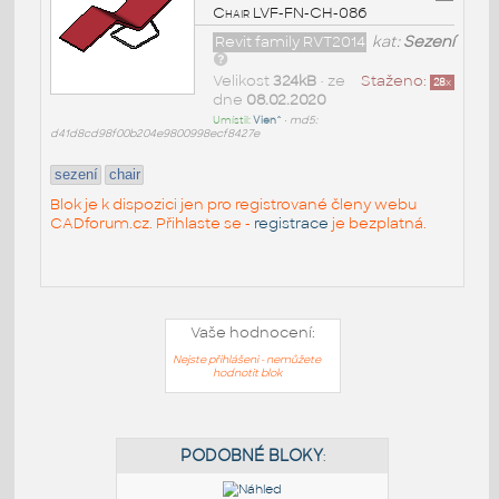
Chair LVF-FN-CH-086
Revit family RVT2014
kat:
Sezení
Velikost
324kB
• ze
Staženo:
28
x
dne
08.02.2020
Umístil:
Vien^
•
md5:
d41d8cd98f00b204e9800998ecf8427e
sezení
chair
Blok je k dispozici jen pro registrované členy webu
CADforum.cz. Přihlaste se -
registrace
je bezplatná.
Vaše hodnocení:
Nejste přihlášeni - nemůžete
hodnotit blok