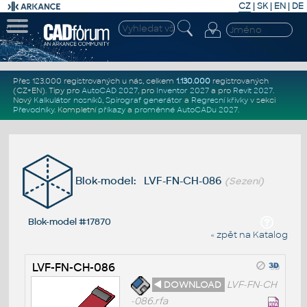
CZ
|
SK
|
EN
|
DE
Přes 123.000 registrovaných u nás, celkem
1.130.000
registrovaných
(CZ+EN)
. Tipy pro
AutoCAD 2027
, pro
Inventor 2027
a pro
Revit 2027
.
Nový
Kalkulátor nosníků
,
Spirograf generátor
a
Regresní křivky
v sekci
Převodníky
.
Kompletní
příkazy
a
proměnné AutoCADu 2027
.
Blok-model: LVF-FN-CH-086
(Sezení)
Blok-model #17870
« zpět na Katalog
LVF-FN-CH-086
◄ DOWNLOAD
LVF-FN-CH
-086.rfa