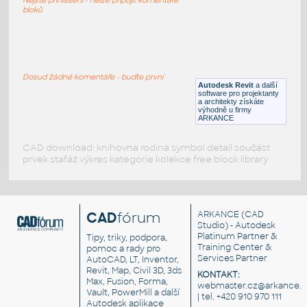
RFA
Sezení
bloků
LVF-FN-CH-001
:
Chair LVF-FN-CH-001
Dosud žádné komentáře - buďte první
Autodesk Revit
a další
RFA
Sezení
software pro projektanty
a architekty získáte
výhodně u firmy
ARKANCE
CAD download: knihovna rodina symbol detail součást
prvek stafáž výkres kategorie kolekce free block library
CAD
fórum
ARKANCE
(CAD
Studio) - Autodesk
Platinum Partner &
Tipy, triky, podpora,
Training Center &
pomoc a rady pro
Services Partner
AutoCAD, LT, Inventor,
Revit, Map, Civil 3D, 3ds
KONTAKT:
Max, Fusion, Forma,
webmaster.cz@arkance.w
Vault, PowerMill a další
| tel. +420 910 970 111
Autodesk aplikace