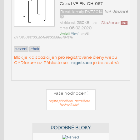
Chair LVF-FN-CH-087
Revit family RVT2014
kat:
Sezení
Velikost
280kB
• ze
Staženo:
39
x
dne
08.02.2020
Umístil:
Vien^
•
md5:
d41d8cd98f00b204e9800998ecf8427e
sezení
chair
Blok je k dispozici jen pro registrované členy webu
CADforum.cz. Přihlaste se -
registrace
je bezplatná.
Vaše hodnocení:
Nejste přihlášeni - nemůžete
hodnotit blok