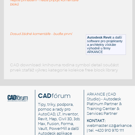
RFA
Sezení
bloků
LVF-FN-CH-001
:
Chair LVF-FN-CH-001
Dosud žádné komentáře - buďte první
Autodesk Revit
a další
RFA
Sezení
software pro projektanty
a architekty získáte
výhodně u firmy
ARKANCE
CAD download: knihovna rodina symbol detail součást
prvek stafáž výkres kategorie kolekce free block library
CAD
fórum
ARKANCE
(CAD
Studio) - Autodesk
Platinum Partner &
Tipy, triky, podpora,
Training Center &
pomoc a rady pro
Services Partner
AutoCAD, LT, Inventor,
Revit, Map, Civil 3D, 3ds
KONTAKT:
Max, Fusion, Forma,
webmaster.cz@arkance.w
Vault, PowerMill a další
| tel. +420 910 970 111
Autodesk aplikace