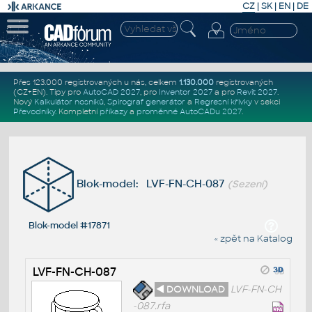
CZ
|
SK
|
EN
|
DE
Přes 123.000 registrovaných u nás, celkem
1.130.000
registrovaných
(CZ+EN)
. Tipy pro
AutoCAD 2027
, pro
Inventor 2027
a pro
Revit 2027
.
Nový
Kalkulátor nosníků
,
Spirograf generátor
a
Regresní křivky
v sekci
Převodníky
.
Kompletní
příkazy
a
proměnné AutoCADu 2027
.
Blok-model: LVF-FN-CH-087
(Sezení)
Blok-model #17871
« zpět na Katalog
LVF-FN-CH-087
◄ DOWNLOAD
LVF-FN-CH
-087.rfa