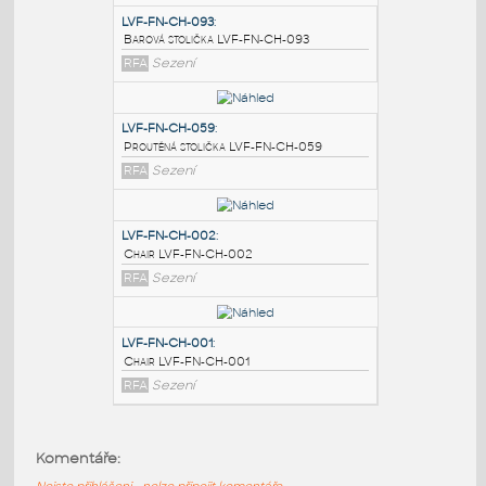
PODOBNÉ BLOKY
:
LVF-FN-CH-093
:
Barová stolička LVF-FN-CH-093
RFA
Sezení
LVF-FN-CH-059
:
Proutěná stolička LVF-FN-CH-059
RFA
Sezení
LVF-FN-CH-002
:
Komentáře:
Chair LVF-FN-CH-002
Nejste přihlášeni - nelze připojit komentáře