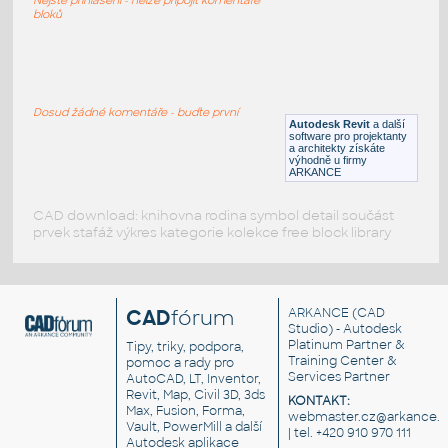
RFA
Sezení
bloků
LVF-FN-CH-001
:
Chair LVF-FN-CH-001
Dosud žádné komentáře - buďte první
Autodesk Revit
a další
RFA
Sezení
software pro projektanty
a architekty získáte
výhodně u firmy
ARKANCE
CAD download: knihovna rodina symbol detail součást
prvek stafáž výkres kategorie kolekce free block library
CAD
fórum
ARKANCE
(CAD
Studio) - Autodesk
Platinum Partner &
Tipy, triky, podpora,
Training Center &
pomoc a rady pro
Services Partner
AutoCAD, LT, Inventor,
Revit, Map, Civil 3D, 3ds
KONTAKT:
Max, Fusion, Forma,
webmaster.cz@arkance.w
Vault, PowerMill a další
| tel. +420 910 970 111
Autodesk aplikace