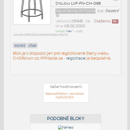
Stolička LVF-FN-CH-098
Revit family RVT2014
kat:
Sezení
Velikost
284kB
• ze
Staženo:
56
x
dne
08.02.2020
Umístil:
Vien^
•
md5:
d41d8cd98f00b204e9800998ecf8427e
sezení
chair
Blok je k dispozici jen pro registrované členy webu
CADforum.cz. Přihlaste se -
registrace
je bezplatná.
Vaše hodnocení:
Nejste přihlášeni - nemůžete
hodnotit blok