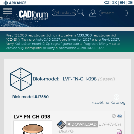
CZ
|
SK
|
EN
|
DE
Přes 123.000 registrovaných u nás, celkem
1.130.000
registrovaných
(CZ+EN)
. Tipy pro
AutoCAD 2027
, pro
Inventor 2027
a pro
Revit 2027
.
Nový
Kalkulátor nosníků
,
Spirograf generátor
a
Regresní křivky
v sekci
Převodníky
.
Kompletní
příkazy
a
proměnné AutoCADu 2027
.
Blok-model: LVF-FN-CH-098
(Sezení)
Blok-model #17880
« zpět na Katalog
LVF-FN-CH-098
◄ DOWNLOAD
LVF-FN-CH
-098.rfa