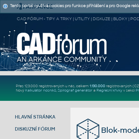
Tento portál využívá cookies pro funkce přihlášení a pro Google rek
CAD FÓRUM - TIPY A TRIKY | UTILITY | DISKUZE | BLOKY |
Přes 123.000 registrovaných u nás, celkem
1.130.000
registrovaných (C
Nový
Kalkulátor nosníků
,
Spirograf generátor
a
Regresní křivky
v sekci
P
HLAVNÍ STRÁNKA
Blok-mode
DISKUZNÍ FÓRUM