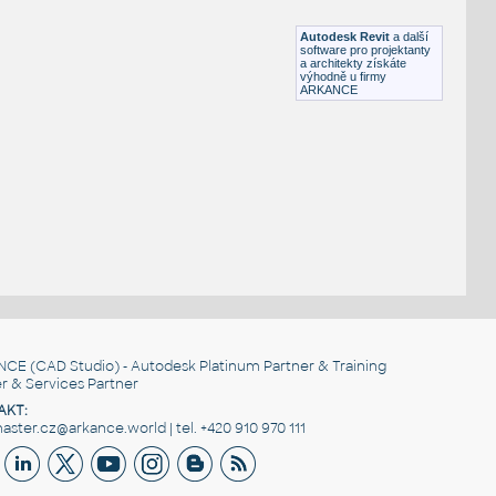
RFA
Sezení
Autodesk Revit
a další
software pro projektanty
a architekty získáte
výhodně u firmy
ARKANCE
NCE
(CAD Studio) - Autodesk Platinum Partner & Training
r & Services Partner
AKT:
ster.cz@arkance.world | tel. +420 910 970 111