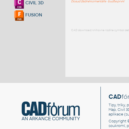
Dosud žádné komentáře - buďte první
CIVIL 3D
FUSION
CAD download: knihovna rodina symbol detai
CAD
fó
Tipy, triky
Map, Civil 
aplikace (
Copyright 
soukromí, 