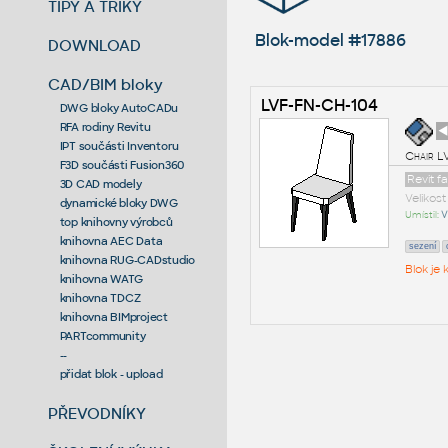
TIPY A TRIKY
Blok-model #17886
DOWNLOAD
CAD/BIM bloky
LVF-FN-CH-104
DWG bloky AutoCADu
RFA rodiny Revitu
◄
IPT součásti Inventoru
Chair L
F3D součásti Fusion360
Revit f
3D CAD modely
Velikos
dynamické bloky DWG
Umístil:
V
top knihovny výrobců
knihovna AEC Data
sezení
knihovna RUG-CADstudio
Blok je
knihovna WATG
knihovna TDCZ
knihovna BIMproject
PARTcommunity
--
přidat blok - upload
PŘEVODNÍKY