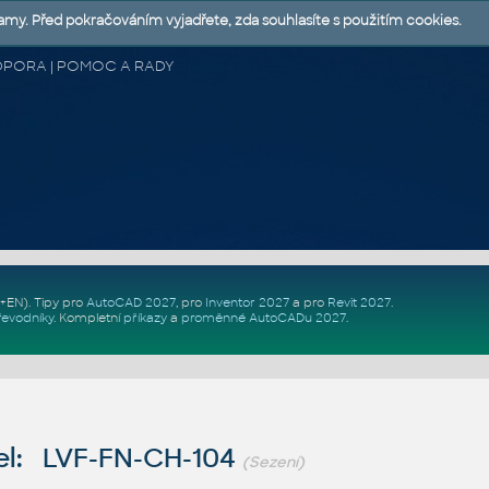
lamy. Před pokračováním vyjadřete, zda souhlasíte s použitím cookies.
 PODPORA | POMOC A RADY
Z+EN)
. Tipy pro
AutoCAD 2027
, pro
Inventor 2027
a pro
Revit 2027
.
řevodníky
.
Kompletní
příkazy
a
proměnné AutoCADu 2027
.
l: LVF-FN-CH-104
(Sezení)