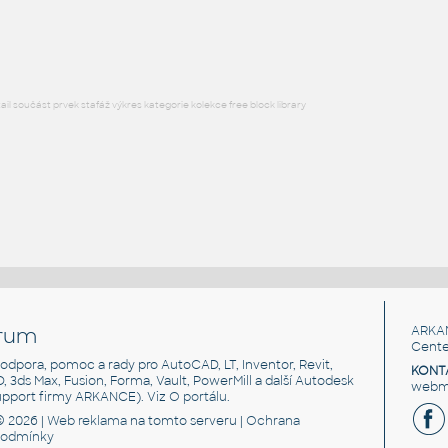
RFA
Sezení
l součást prvek stafáž výkres kategorie kolekce free block library
rum
ARKA
Cente
, podpora, pomoc a rady pro AutoCAD, LT, Inventor, Revit,
KONT
3D, 3ds Max, Fusion, Forma, Vault, PowerMill a další Autodesk
webma
support firmy ARKANCE). Viz
O portálu
.
© 2026 |
Web reklama
na tomto serveru |
Ochrana
podmínky