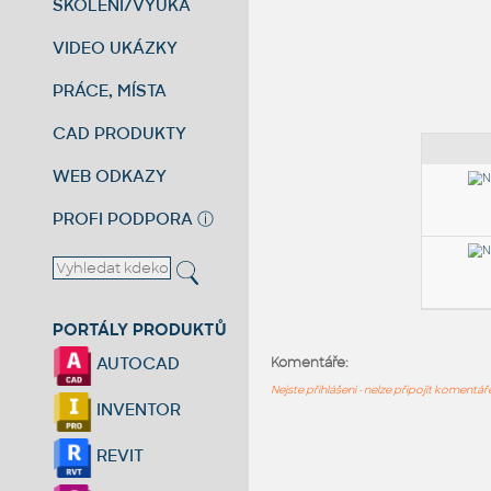
ŠKOLENÍ/VÝUKA
VIDEO UKÁZKY
PRÁCE, MÍSTA
CAD PRODUKTY
WEB ODKAZY
PROFI PODPORA
ⓘ
PORTÁLY PRODUKTŮ
AUTOCAD
Komentáře:
Nejste přihlášeni - nelze připojit komentá
INVENTOR
REVIT