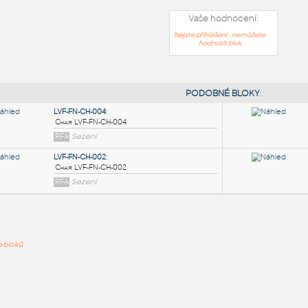
Vaše hodnocení:
Nejste přihlášeni - nemůžete
hodnotit blok
PODOB
LVF-FN-CH-004
:
ře bloků
Chair LVF-FN-CH-004
RFA
Sezení
LVF-FN-CH-002
:
Chair LVF-FN-CH-002