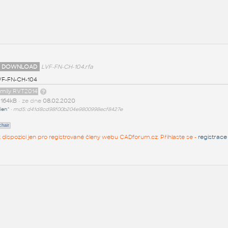
 DOWNLOAD
LVF-FN-CH-104.rfa
VF-FN-CH-104
amily RVT2014
t
164kB
• ze dne
08.02.2020
ien^
•
md5: d41d8cd98f00b204e9800998ecf8427e
chair
 k dispozici jen pro registrované členy webu CADforum.cz. Přihlaste se -
registrace