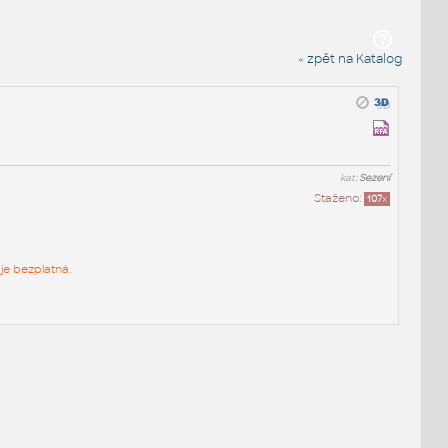
« zpět na Katalog
kat:
Sezení
Staženo:
107
x
je bezplatná.