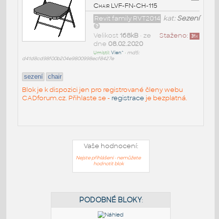
Chair LVF-FN-CH-115
Revit family RVT2014
kat:
Sezení
Velikost
168kB
• ze
Staženo:
31
x
dne
08.02.2020
Umístil:
Vien^
•
md5:
d41d8cd98f00b204e9800998ecf8427e
sezení
chair
Blok je k dispozici jen pro registrované členy webu
CADforum.cz. Přihlaste se -
registrace
je bezplatná.
Vaše hodnocení:
Nejste přihlášeni - nemůžete
hodnotit blok