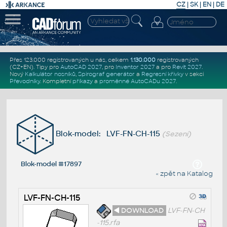
CZ
|
SK
|
EN
|
DE
Přes 123.000 registrovaných u nás, celkem
1.130.000
registrovaných
(CZ+EN)
. Tipy pro
AutoCAD 2027
, pro
Inventor 2027
a pro
Revit 2027
.
Nový
Kalkulátor nosníků
,
Spirograf generátor
a
Regresní křivky
v sekci
Převodníky
.
Kompletní
příkazy
a
proměnné AutoCADu 2027
.
Blok-model: LVF-FN-CH-115
(Sezení)
Blok-model #17897
« zpět na Katalog
LVF-FN-CH-115
◄ DOWNLOAD
LVF-FN-CH
-115.rfa