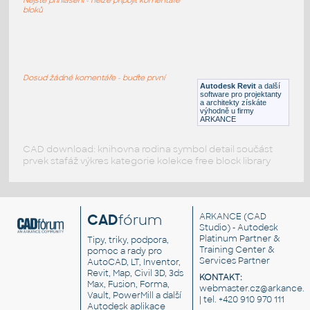
RFA
Sezení
bloků
LVF-FN-CH-001
:
Chair LVF-FN-CH-001
Dosud žádné komentáře - buďte první
Autodesk Revit
a další
RFA
Sezení
software pro projektanty
a architekty získáte
výhodně u firmy
ARKANCE
CAD download: knihovna rodina symbol detail součást
prvek stafáž výkres kategorie kolekce free block library
CAD
fórum
ARKANCE
(CAD
Studio) - Autodesk
Platinum Partner &
Tipy, triky, podpora,
Training Center &
pomoc a rady pro
Services Partner
AutoCAD, LT, Inventor,
Revit, Map, Civil 3D, 3ds
KONTAKT:
Max, Fusion, Forma,
webmaster.cz@arkance.w
Vault, PowerMill a další
| tel. +420 910 970 111
Autodesk aplikace