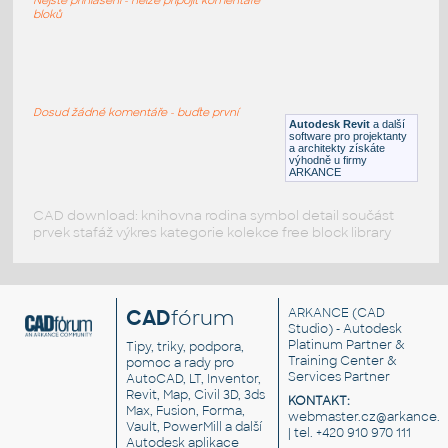
RFA
Sezení
bloků
LVF-FN-CH-001
:
Chair LVF-FN-CH-001
Dosud žádné komentáře - buďte první
Autodesk Revit
a další
RFA
Sezení
software pro projektanty
a architekty získáte
výhodně u firmy
ARKANCE
CAD download: knihovna rodina symbol detail součást
prvek stafáž výkres kategorie kolekce free block library
CAD
fórum
ARKANCE
(CAD
Studio) - Autodesk
Platinum Partner &
Tipy, triky, podpora,
Training Center &
pomoc a rady pro
Services Partner
AutoCAD, LT, Inventor,
Revit, Map, Civil 3D, 3ds
KONTAKT:
Max, Fusion, Forma,
webmaster.cz@arkance.w
Vault, PowerMill a další
| tel. +420 910 970 111
Autodesk aplikace