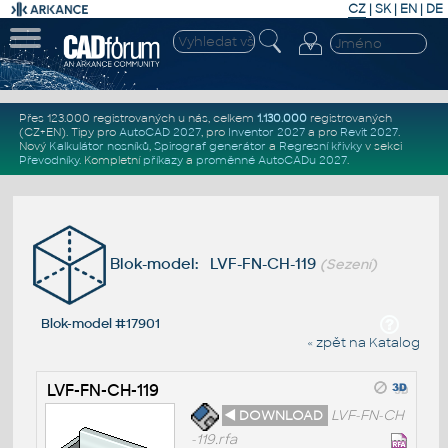
CZ
|
SK
|
EN
|
DE
Přes 123.000 registrovaných u nás, celkem
1.130.000
registrovaných
(CZ+EN)
. Tipy pro
AutoCAD 2027
, pro
Inventor 2027
a pro
Revit 2027
.
Nový
Kalkulátor nosníků
,
Spirograf generátor
a
Regresní křivky
v sekci
Převodníky
.
Kompletní
příkazy
a
proměnné AutoCADu 2027
.
Blok-model: LVF-FN-CH-119
(Sezení)
Blok-model #17901
« zpět na Katalog
LVF-FN-CH-119
◄ DOWNLOAD
LVF-FN-CH
-119.rfa