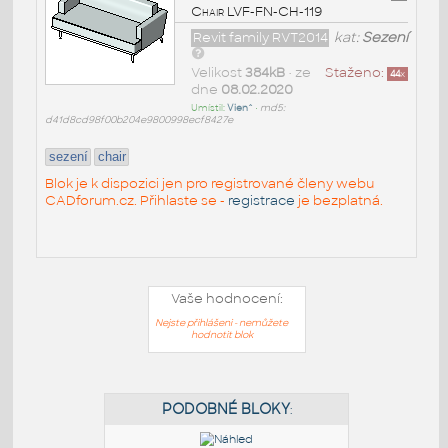
Chair LVF-FN-CH-119
Revit family RVT2014
kat:
Sezení
Velikost
384kB
• ze
Staženo:
44
x
dne
08.02.2020
Umístil:
Vien^
•
md5:
d41d8cd98f00b204e9800998ecf8427e
sezení
chair
Blok je k dispozici jen pro registrované členy webu
CADforum.cz. Přihlaste se -
registrace
je bezplatná.
Vaše hodnocení:
Nejste přihlášeni - nemůžete
hodnotit blok