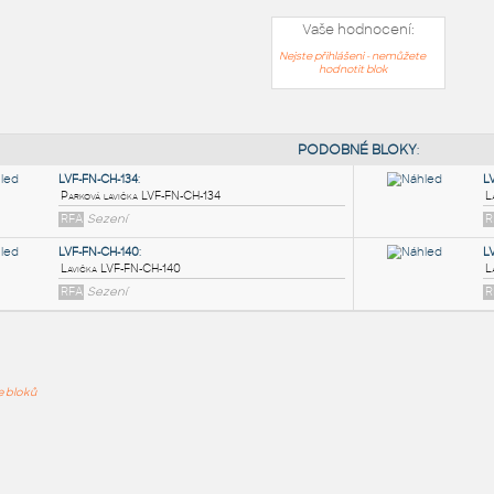
Vaše hodnocení:
Nejste přihlášeni - nemůžete
hodnotit blok
PODOB
LVF-FN-CH-134
:
ře bloků
Parková lavička LVF-FN-CH-134
RFA
Sezení
LVF-FN-CH-140
:
Lavička LVF-FN-CH-140