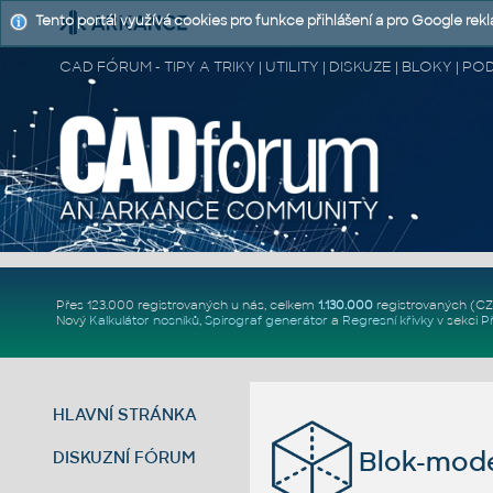
Tento portál využívá cookies pro funkce přihlášení a pro Google rek
CAD FÓRUM - TIPY A TRIKY | UTILITY | DISKUZE | BLOKY |
Přes 123.000 registrovaných u nás, celkem
1.130.000
registrovaných (C
Nový
Kalkulátor nosníků
,
Spirograf generátor
a
Regresní křivky
v sekci
P
HLAVNÍ STRÁNKA
Blok-mode
DISKUZNÍ FÓRUM