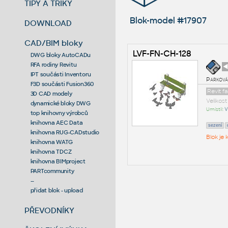
TIPY A TRIKY
Blok-model #17907
DOWNLOAD
CAD/BIM bloky
LVF-FN-CH-128
DWG bloky AutoCADu
RFA rodiny Revitu
◄
IPT součásti Inventoru
Parková
F3D součásti Fusion360
Revit f
3D CAD modely
Velikos
dynamické bloky DWG
Umístil:
V
top knihovny výrobců
knihovna AEC Data
sezení
knihovna RUG-CADstudio
Blok je
knihovna WATG
knihovna TDCZ
knihovna BIMproject
PARTcommunity
--
přidat blok - upload
PŘEVODNÍKY