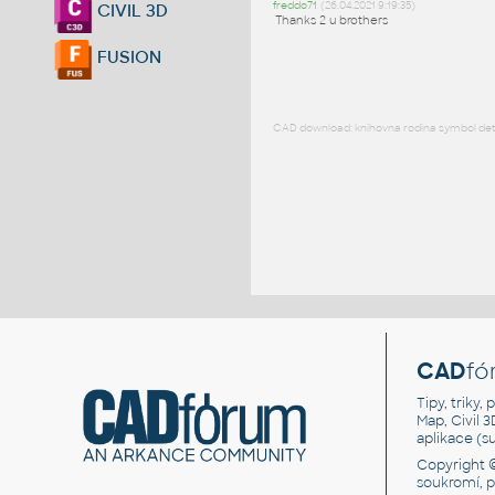
freddo71
(26.04.2021 9:19:35)
CIVIL 3D
Thanks 2 u brothers
FUSION
CAD download: knihovna rodina symbol detai
CAD
fó
Tipy, triky
Map, Civil 
aplikace (
Copyright 
soukromí, 