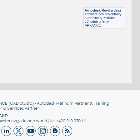
RFA
Sezení
Autodesk Revit
a další
software pro projektanty
a architekty získáte
výhodně u firmy
ARKANCE
NCE
(CAD Studio) - Autodesk Platinum Partner & Training
r & Services Partner
AKT:
ster.cz@arkance.world | tel. +420 910 970 111