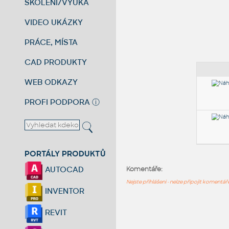
ŠKOLENÍ/VÝUKA
VIDEO UKÁZKY
PRÁCE, MÍSTA
CAD PRODUKTY
WEB ODKAZY
PROFI PODPORA
ⓘ
PORTÁLY PRODUKTŮ
AUTOCAD
Komentáře:
Nejste přihlášeni - nelze připojit komentá
INVENTOR
REVIT