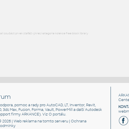
RFA
Sezení
l součást prvek stafáž výkres kategorie kolekce free block library
rum
ARKA
Cente
, podpora, pomoc a rady pro AutoCAD, LT, Inventor, Revit,
KONT
3D, 3ds Max, Fusion, Forma, Vault, PowerMill a další Autodesk
webma
support firmy ARKANCE). Viz
O portálu
.
© 2026 |
Web reklama
na tomto serveru |
Ochrana
podmínky