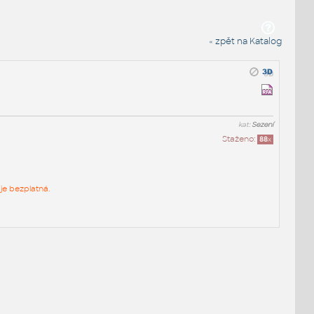
« zpět na Katalog
kat:
Sezení
Staženo:
88
x
je bezplatná.