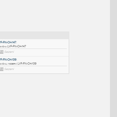
NÉ BLOKY
:
LVF-FN-CH-147
:
Lavička LVF-FN-CH-147
RFA
Sezení
LVF-FN-CH-139
:
Lavička, moderní LVF-FN-CH-139