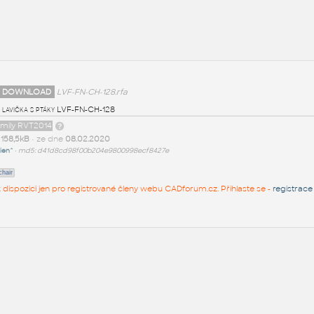
 DOWNLOAD
LVF-FN-CH-128.rfa
 lavička s ptáky LVF-FN-CH-128
amily RVT2014
t
158,5kB
• ze dne
08.02.2020
ien^
•
md5: d41d8cd98f00b204e9800998ecf8427e
chair
 k dispozici jen pro registrované členy webu CADforum.cz. Přihlaste se -
registrace