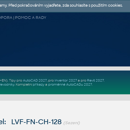
lamy. Před pokračováním vyjadřete, zda souhlasíte s použitím cookies.
 PODPORA | POMOC A RADY
Z+EN)
. Tipy pro
AutoCAD 2027
, pro
Inventor 2027
a pro
Revit 2027
.
řevodníky
.
Kompletní
příkazy
a
proměnné AutoCADu 2027
.
l: LVF-FN-CH-128
(Sezení)