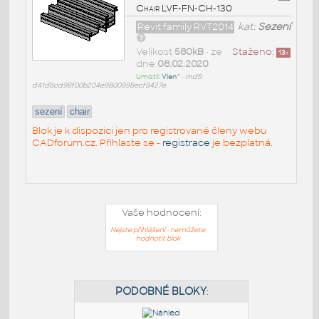
Chair LVF-FN-CH-130
Revit family RVT2014
kat:
Sezení
Velikost
580kB
• ze
Staženo:
13
x
dne
08.02.2020
Umístil:
Vien^
•
md5:
d41d8cd98f00b204e9800998ecf8427e
sezení
chair
Blok je k dispozici jen pro registrované členy webu
CADforum.cz. Přihlaste se -
registrace
je bezplatná.
Vaše hodnocení:
Nejste přihlášeni - nemůžete
hodnotit blok