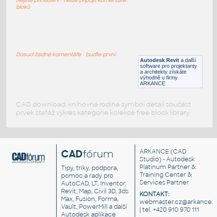
RFA
Sezení
bloků
LVF-FN-CH-001
:
Chair LVF-FN-CH-001
Dosud žádné komentáře - buďte první
Autodesk Revit
a další
RFA
Sezení
software pro projektanty
a architekty získáte
výhodně u firmy
ARKANCE
CAD download: knihovna rodina symbol detail součást
prvek stafáž výkres kategorie kolekce free block library
CAD
fórum
ARKANCE
(CAD
Studio) - Autodesk
Platinum Partner &
Tipy, triky, podpora,
Training Center &
pomoc a rady pro
Services Partner
AutoCAD, LT, Inventor,
Revit, Map, Civil 3D, 3ds
KONTAKT:
Max, Fusion, Forma,
webmaster.cz@arkance.w
Vault, PowerMill a další
| tel. +420 910 970 111
Autodesk aplikace