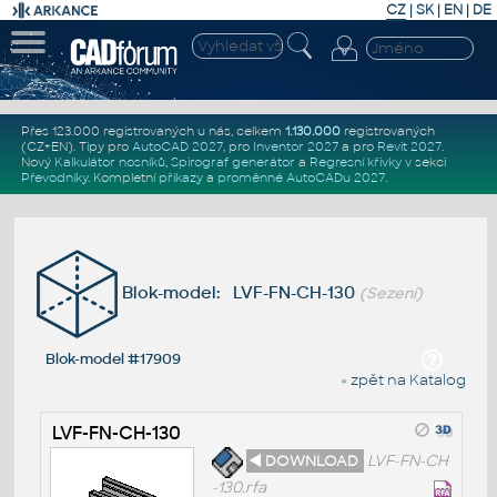
CZ
|
SK
|
EN
|
DE
Přes 123.000 registrovaných u nás, celkem
1.130.000
registrovaných
(CZ+EN)
. Tipy pro
AutoCAD 2027
, pro
Inventor 2027
a pro
Revit 2027
.
Nový
Kalkulátor nosníků
,
Spirograf generátor
a
Regresní křivky
v sekci
Převodníky
.
Kompletní
příkazy
a
proměnné AutoCADu 2027
.
Blok-model: LVF-FN-CH-130
(Sezení)
Blok-model #17909
« zpět na Katalog
LVF-FN-CH-130
◄ DOWNLOAD
LVF-FN-CH
-130.rfa