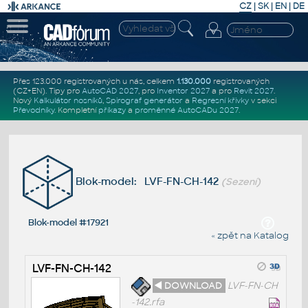
CZ
|
SK
|
EN
|
DE
Přes 123.000 registrovaných u nás, celkem
1.130.000
registrovaných
(CZ+EN)
. Tipy pro
AutoCAD 2027
, pro
Inventor 2027
a pro
Revit 2027
.
Nový
Kalkulátor nosníků
,
Spirograf generátor
a
Regresní křivky
v sekci
Převodníky
.
Kompletní
příkazy
a
proměnné AutoCADu 2027
.
Blok-model: LVF-FN-CH-142
(Sezení)
Blok-model #17921
« zpět na Katalog
LVF-FN-CH-142
◄ DOWNLOAD
LVF-FN-CH
-142.rfa