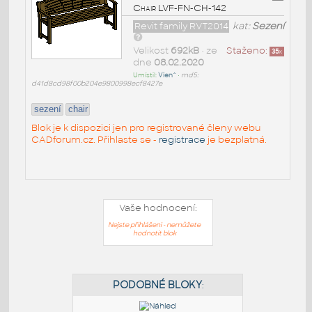
Chair LVF-FN-CH-142
Revit family RVT2014
kat:
Sezení
Velikost
692kB
• ze
Staženo:
35
x
dne
08.02.2020
Umístil:
Vien^
•
md5:
d41d8cd98f00b204e9800998ecf8427e
sezení
chair
Blok je k dispozici jen pro registrované členy webu
CADforum.cz. Přihlaste se -
registrace
je bezplatná.
Vaše hodnocení:
Nejste přihlášeni - nemůžete
hodnotit blok