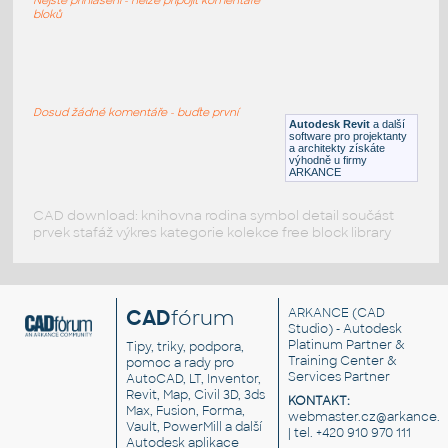
RFA
Sezení
bloků
LVF-FN-CH-001
:
Chair LVF-FN-CH-001
Dosud žádné komentáře - buďte první
Autodesk Revit
a další
RFA
Sezení
software pro projektanty
a architekty získáte
výhodně u firmy
ARKANCE
CAD download: knihovna rodina symbol detail součást
prvek stafáž výkres kategorie kolekce free block library
CAD
fórum
ARKANCE
(CAD
Studio) - Autodesk
Platinum Partner &
Tipy, triky, podpora,
Training Center &
pomoc a rady pro
Services Partner
AutoCAD, LT, Inventor,
Revit, Map, Civil 3D, 3ds
KONTAKT:
Max, Fusion, Forma,
webmaster.cz@arkance.w
Vault, PowerMill a další
| tel. +420 910 970 111
Autodesk aplikace