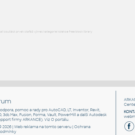
RFA
Sezení
l součást prvek stafáž výkres kategorie kolekce free block library
rum
ARKA
Cente
, podpora, pomoc a rady pro AutoCAD, LT, Inventor, Revit,
KONT
3D, 3ds Max, Fusion, Forma, Vault, PowerMill a další Autodesk
webma
support firmy ARKANCE). Viz
O portálu
.
© 2026 |
Web reklama
na tomto serveru |
Ochrana
podmínky