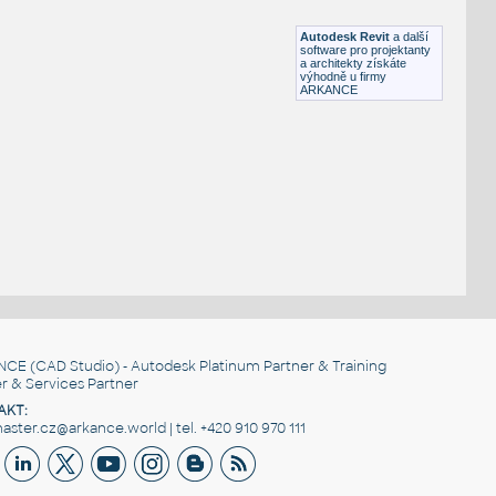
RFA
Sezení
Autodesk Revit
a další
software pro projektanty
a architekty získáte
výhodně u firmy
ARKANCE
NCE
(CAD Studio) - Autodesk Platinum Partner & Training
r & Services Partner
AKT:
ster.cz@arkance.world | tel. +420 910 970 111