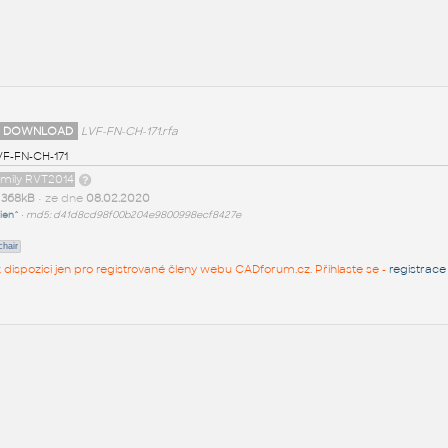
 DOWNLOAD
LVF-FN-CH-171.rfa
VF-FN-CH-171
amily RVT2014
t
368kB
• ze dne
08.02.2020
ien^
•
md5: d41d8cd98f00b204e9800998ecf8427e
chair
 k dispozici jen pro registrované členy webu CADforum.cz. Přihlaste se -
registrace