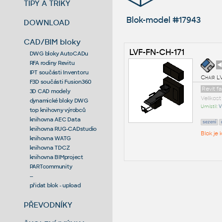
TIPY A TRIKY
Blok-model #17943
DOWNLOAD
CAD/BIM bloky
LVF-FN-CH-171
DWG bloky AutoCADu
RFA rodiny Revitu
◄
IPT součásti Inventoru
Chair L
F3D součásti Fusion360
Revit f
3D CAD modely
Velikos
dynamické bloky DWG
Umístil:
V
top knihovny výrobců
knihovna AEC Data
sezení
knihovna RUG-CADstudio
Blok je
knihovna WATG
knihovna TDCZ
knihovna BIMproject
PARTcommunity
--
přidat blok - upload
PŘEVODNÍKY