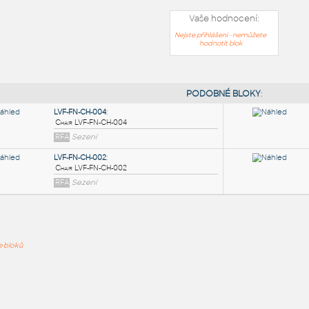
Vaše hodnocení:
Nejste přihlášeni - nemůžete
hodnotit blok
PODOB
LVF-FN-CH-004
:
ře bloků
Chair LVF-FN-CH-004
RFA
Sezení
LVF-FN-CH-002
:
Chair LVF-FN-CH-002