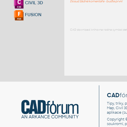
Dosud žádné komentáře - buďte první
CIVIL 3D
FUSION
CAD download: knihovna rodina symbol detai
CAD
fó
Tipy, triky
Map, Civil 
aplikace (
Copyright 
soukromí, 