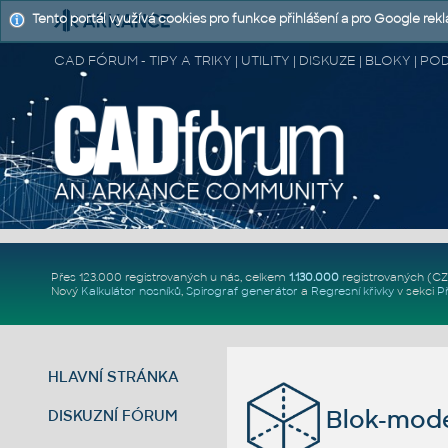
Tento portál využívá cookies pro funkce přihlášení a pro Google rek
CAD FÓRUM - TIPY A TRIKY | UTILITY | DISKUZE | BLOKY |
Přes 123.000 registrovaných u nás, celkem
1.130.000
registrovaných (C
Nový
Kalkulátor nosníků
,
Spirograf generátor
a
Regresní křivky
v sekci
P
HLAVNÍ STRÁNKA
Blok-mode
DISKUZNÍ FÓRUM