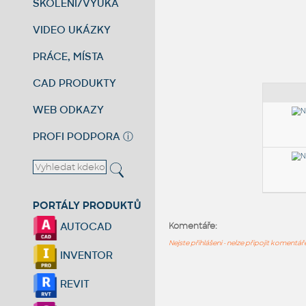
ŠKOLENÍ/VÝUKA
VIDEO UKÁZKY
PRÁCE, MÍSTA
CAD PRODUKTY
WEB ODKAZY
PROFI PODPORA
ⓘ
PORTÁLY PRODUKTŮ
AUTOCAD
Komentáře:
Nejste přihlášeni - nelze připojit komentá
INVENTOR
REVIT