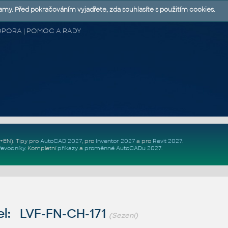
lamy. Před pokračováním vyjadřete, zda souhlasíte s použitím cookies.
 PODPORA | POMOC A RADY
Z+EN)
. Tipy pro
AutoCAD 2027
, pro
Inventor 2027
a pro
Revit 2027
.
řevodníky
.
Kompletní
příkazy
a
proměnné AutoCADu 2027
.
l: LVF-FN-CH-171
(Sezení)