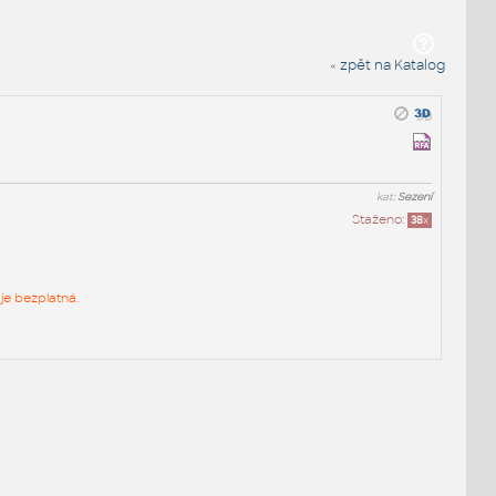
« zpět na Katalog
kat:
Sezení
Staženo:
38
x
je bezplatná.