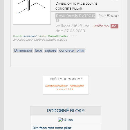
Dimension to face square
concrete pillar
Revit family RVT2019
kat:
Beton
Velikost
316kB
• ze
Staženo:
465
x
dne
27.03.2020
Umístil:
acuadan^
• Autor:
Daniel Charle
•
md5:
84005a20ac01689b1da5f2d61240d326
Dimension
face
square
concrete
pillar
Vaše hodnocení:
Nejste přihlášeni - nemůžete
hodnotit blok