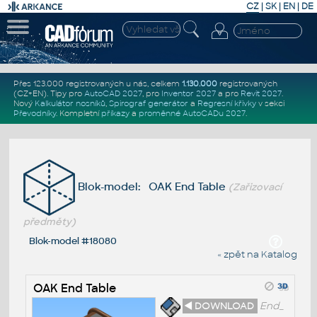
CZ
|
SK
|
EN
|
DE
Přes 123.000 registrovaných u nás, celkem
1.130.000
registrovaných
(CZ+EN)
. Tipy pro
AutoCAD 2027
, pro
Inventor 2027
a pro
Revit 2027
.
Nový
Kalkulátor nosníků
,
Spirograf generátor
a
Regresní křivky
v sekci
Převodníky
.
Kompletní
příkazy
a
proměnné AutoCADu 2027
.
Blok-model: OAK End Table
(Zařizovací
předměty)
Blok-model #18080
« zpět na Katalog
OAK End Table
◄ DOWNLOAD
End_