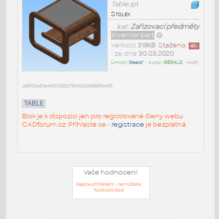
Table.ipt
Stolek
kat:
Zařizovací předměty
Inventor part
Velikost
319kB
Staženo:
40
x
• ze dne
30.03.2020
Umístil:
Geald^
• Autor:
GERALD
•
md5:
d8912a81e49012852760432d988fb495
TABLE
Blok je k dispozici jen pro registrované členy webu
CADforum.cz. Přihlaste se -
registrace
je bezplatná.
Vaše hodnocení:
Nejste přihlášeni - nemůžete
hodnotit blok