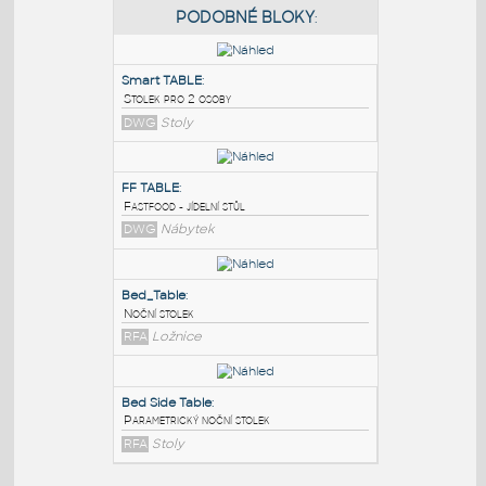
PODOBNÉ BLOKY
:
Smart TABLE
:
Stolek pro 2 osoby
DWG
Stoly
FF TABLE
:
Fastfood - jídelní stůl
DWG
Nábytek