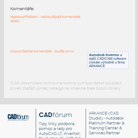
Komentáře:
Bed_Table
:
Noční stolek
Nejste přihlášeni - nelze připojit komentáře
bloků
RFA
Ložnice
Bed Side Table
:
Parametrický noční stolek
Dosud žádné komentáře - buďte první
Autodesk Inventor
a
RFA
Stoly
další CAD/CAM software
získáte výhodně u firmy
ARKANCE
CAD download: knihovna rodina symbol detail součást
prvek stafáž výkres kategorie kolekce free block library
CAD
fórum
ARKANCE
(CAD
Studio) - Autodesk
Platinum Partner &
Tipy, triky, podpora,
Training Center &
pomoc a rady pro
Services Partner
AutoCAD, LT, Inventor,