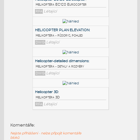
PODOBNÉ BLOKY
:
Helicopter-EC120-Eurocopter
:
Helikoptéra EC120 Eurocopter
RFA
Létající
HELICOPTER PLAN ELEVATION
:
Helikoptéra - půdorys, pohled
DWG
Létající
Helicopter-detailed dimensions
:
Komentáře:
Helikoptéra - detaily a rozměry
Nejste přihlášeni - nelze připojit komentáře
DWG
Létající
bloků