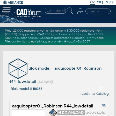
CZ
|
SK
|
EN
|
DE
Přes 123.000 registrovaných u nás, celkem
1.130.000
registrovaných
(CZ+EN)
. Tipy pro
AutoCAD 2027
, pro
Inventor 2027
a pro
Revit 2027
.
Nový
Kalkulátor nosníků
,
Spirograf generátor
a
Regresní křivky
v sekci
Převodníky
.
Kompletní
příkazy
a
proměnné AutoCADu 2027
.
Blok-model: arquicopter01_Robinson
R44_lowdetail
(Létající)
Blok-model #18088
« zpět na Katalog
arquicopter01_Robinson R44_lowdetail
◄ DOWNLOAD
arquicopte