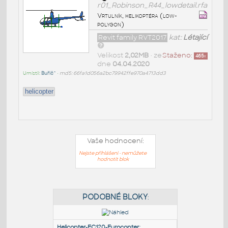
r01_Robinson_R44_lowdetail.rfa
Vrtulník, helikoptéra (low-
polygon)
Revit family RVT2017
kat:
Létající
Velikost
2,02MB
• ze
Staženo:
465
x
dne
04.04.2020
Umístil:
Buřič^
•
md5: 66fa1d056a2bc79942ffe970a4713dd3
helicopter
Vaše hodnocení:
Nejste přihlášeni - nemůžete
hodnotit blok