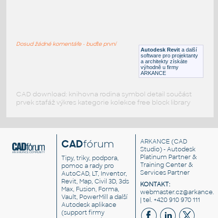
Helicopter 3D
:
Helikoptéra 3D
Dosud žádné komentáře - buďte první
RFA
Létající
Autodesk Revit
a další
software pro projektanty
a architekty získáte
výhodně u firmy
ARKANCE
CAD download: knihovna rodina symbol detail součást
prvek stafáž výkres kategorie kolekce free block library
CAD
fórum
ARKANCE
(CAD
Studio) - Autodesk
Platinum Partner &
Tipy, triky, podpora,
Training Center &
pomoc a rady pro
Services Partner
AutoCAD, LT, Inventor,
Revit, Map, Civil 3D, 3ds
KONTAKT:
Max, Fusion, Forma,
webmaster.cz@arkance.w
Vault, PowerMill a další
| tel. +420 910 970 111
Autodesk aplikace
(support firmy