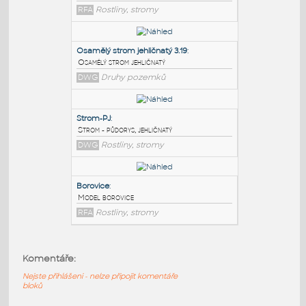
PODOBNÉ BLOKY
:
Jehličnatý strom
:
Strom jehličnatý
RFA
Rostliny, stromy
Osamělý strom jehličnatý 3.19
:
Osamělý strom jehličnatý
DWG
Druhy pozemků
Strom-PJ
:
Komentáře:
Strom - půdorys, jehličnatý
Nejste přihlášeni - nelze připojit komentáře
DWG
Rostliny, stromy
bloků