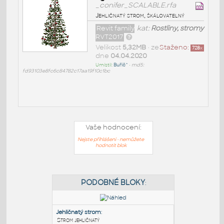
_conifer_SCALABLE.rfa
Jehličnatý strom, škálovatelný
Revit family
kat:
Rostliny, stromy
RVT2017
Velikost
5,32MB
• ze
Staženo:
728
x
dne
04.04.2020
Umístil:
Buřič^
•
md5:
fd93103e8fc6c84782c17aa19f10c1bc
Vaše hodnocení:
Nejste přihlášeni - nemůžete
hodnotit blok