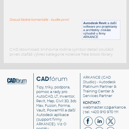
Borovice
:
Model borovice
Dosud žádné komentáře - buďte první
RFA
Rostliny, stromy
Autodesk Revit
a další
software pro projektanty
a architekty získáte
výhodně u firmy
ARKANCE
CAD download: knihovna rodina symbol detail součást
prvek stafáž výkres kategorie kolekce free block library
CAD
fórum
ARKANCE
(CAD
Studio) - Autodesk
Platinum Partner &
Tipy, triky, podpora,
Training Center &
pomoc a rady pro
Services Partner
AutoCAD, LT, Inventor,
Revit, Map, Civil 3D, 3ds
KONTAKT:
Max, Fusion, Forma,
webmaster.cz@arkance.w
Vault, PowerMill a další
| tel. +420 910 970 111
Autodesk aplikace
(support firmy
ARKANCE). Viz
O
portálu
.