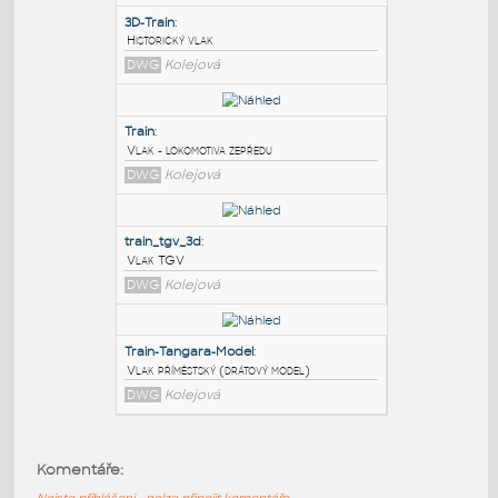
PODOBNÉ BLOKY
:
3D-Train
:
Historický vlak
DWG
Kolejová
Train
:
Vlak - lokomotiva zepředu
DWG
Kolejová
train_tgv_3d
:
Komentáře:
Vlak TGV
Nejste přihlášeni - nelze připojit komentáře