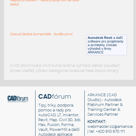
DWG
Kolejová
bloků
Train-Tangara-Model
:
Vlak příměstský (drátový model)
Dosud žádné komentáře - buďte první
Autodesk Revit
a další
DWG
Kolejová
software pro projektanty
a architekty získáte
výhodně u firmy
ARKANCE
CAD download: knihovna rodina symbol detail součást
prvek stafáž výkres kategorie kolekce free block library
CAD
fórum
ARKANCE
(CAD
Studio) - Autodesk
Platinum Partner &
Tipy, triky, podpora,
Training Center &
pomoc a rady pro
Services Partner
AutoCAD, LT, Inventor,
Revit, Map, Civil 3D, 3ds
KONTAKT:
Max, Fusion, Forma,
webmaster.cz@arkance.w
Vault, PowerMill a další
| tel. +420 910 970 111
Autodesk aplikace