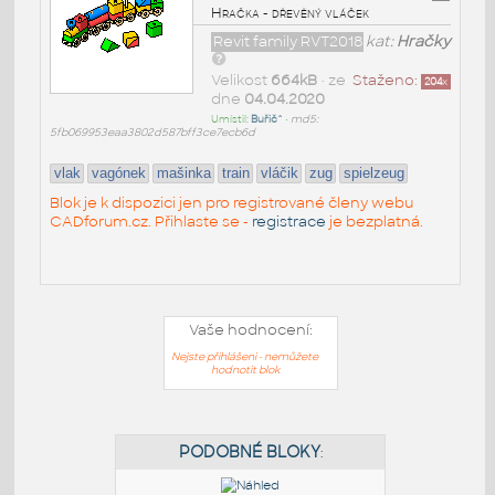
Hračka - dřevěný vláček
Revit family RVT2018
kat:
Hračky
Velikost
664kB
• ze
Staženo:
204
x
dne
04.04.2020
Umístil:
Buřič^
•
md5:
5fb069953eaa3802d587bff3ce7ecb6d
vlak
vagónek
mašinka
train
vláčik
zug
spielzeug
Blok je k dispozici jen pro registrované členy webu
CADforum.cz. Přihlaste se -
registrace
je bezplatná.
Vaše hodnocení:
Nejste přihlášeni - nemůžete
hodnotit blok