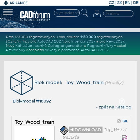
CZ
|
SK
|
EN
|
DE
Přes 123.000 registrovaných u nás, celkem
1.130.000
registrovaných
(CZ+EN)
. Tipy pro
AutoCAD 2027
, pro
Inventor 2027
a pro
Revit 2027
.
Nový
Kalkulátor nosníků
,
Spirograf generátor
a
Regresní křivky
v sekci
Převodníky
.
Kompletní
příkazy
a
proměnné AutoCADu 2027
.
Blok-model: Toy_Wood_train
(Hračky)
Blok-model #18092
« zpět na Katalog
Toy_Wood_train
◄ DOWNLOAD
Toy_Wood
_train.rfa