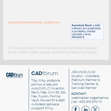
Regal IKEA
:
Regál IKEA
Dosud žádné komentáře - buďte první
RFA
Nábytek
Autodesk Revit
a další
software pro projektanty
a architekty získáte
výhodně u firmy
ARKANCE
CAD download: knihovna rodina symbol detail součást
prvek stafáž výkres kategorie kolekce free block library
CAD
fórum
ARKANCE
(CAD
Studio) - Autodesk
Platinum Partner &
Tipy, triky, podpora,
Training Center &
pomoc a rady pro
Services Partner
AutoCAD, LT, Inventor,
Revit, Map, Civil 3D, 3ds
KONTAKT:
Max, Fusion, Forma,
webmaster.cz@arkance.w
Vault, PowerMill a další
| tel. +420 910 970 111
Autodesk aplikace
(support firmy