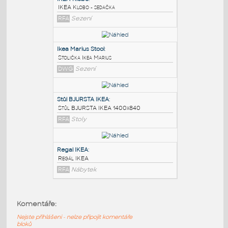
PODOBNÉ BLOKY
:
IKEA-Klobo
:
IKEA Klobo - sedačka
RFA
Sezení
Ikea Marius Stool
:
Stolička Ikea Marius
DWG
Sezení
Stůl BJURSTA IKEA
:
Komentáře:
Stůl BJURSTA IKEA 1400x840
Nejste přihlášeni - nelze připojit komentáře
RFA
Stoly
bloků