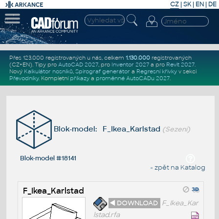
CZ
|
SK
|
EN
|
DE
Přes 123.000 registrovaných u nás, celkem
1.130.000
registrovaných
(CZ+EN)
. Tipy pro
AutoCAD 2027
, pro
Inventor 2027
a pro
Revit 2027
.
Nový
Kalkulátor nosníků
,
Spirograf generátor
a
Regresní křivky
v sekci
Převodníky
.
Kompletní
příkazy
a
proměnné AutoCADu 2027
.
Blok-model: F_Ikea_Karlstad
(Sezení)
Blok-model #18141
« zpět na Katalog
F_Ikea_Karlstad
◄ DOWNLOAD
F_Ikea_Kar
lstad.rfa