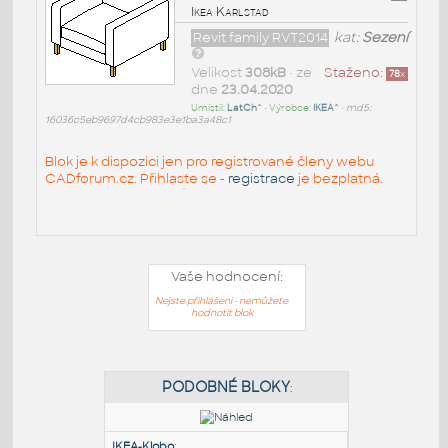
Ikea Karlstad
Revit family RVT2014
kat:
Sezení
Velikost
308kB
• ze
Staženo:
78
x
dne
23.04.2020
Umístil:
LatCh^
• Výrobce:
IKEA^
•
md5:
16036c5eb9697d4cb983e3e1ba3a48c1
Blok je k dispozici jen pro registrované členy webu
CADforum.cz. Přihlaste se -
registrace
je bezplatná.
Vaše hodnocení:
Nejste přihlášeni - nemůžete
hodnotit blok