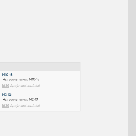
NÉ BLOKY
:
M10-15
: