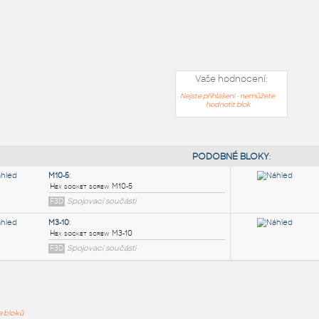
Vaše hodnocení:
Nejste přihlášeni - nemůžete
hodnotit blok
PODOB
ře bloků
M10-5
: