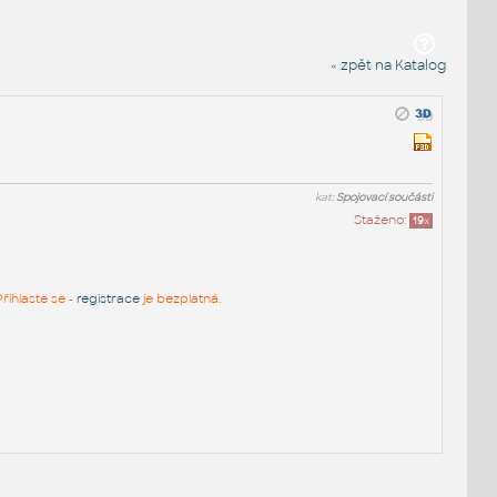
« zpět na Katalog
kat:
Spojovací součásti
Staženo:
19
x
řihlaste se -
registrace
je bezplatná.