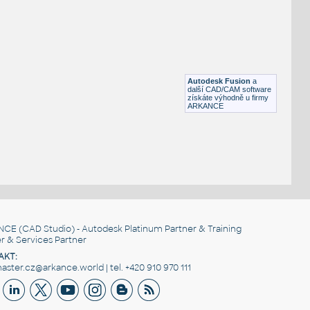
Hex socket screw M10-15
F3D
Spojovací součásti
M2-10
:
Hex socket screw M2-10
Autodesk Fusion
a
F3D
Spojovací součásti
další CAD/CAM software
získáte výhodně u firmy
ARKANCE
NCE
(CAD Studio) - Autodesk Platinum Partner & Training
r & Services Partner
AKT:
ster.cz@arkance.world | tel. +420 910 970 111