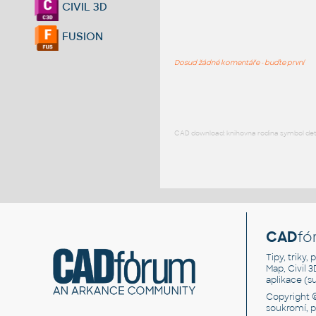
CIVIL 3D
FUSION
Dosud žádné komentáře - buďte první
CAD download: knihovna rodina symbol detai
CAD
fó
Tipy, triky
Map, Civil 
aplikace (
Copyright 
soukromí, 