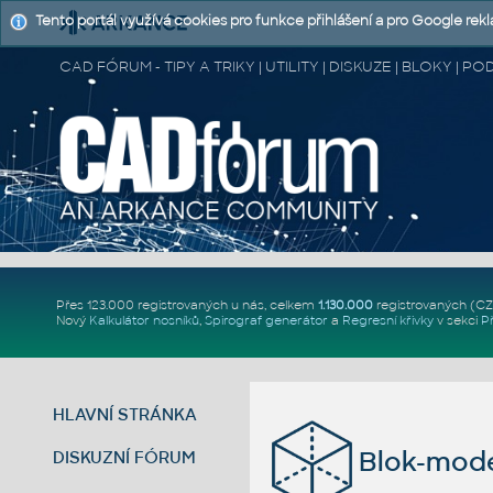
Tento portál využívá cookies pro funkce přihlášení a pro Google rek
CAD FÓRUM - TIPY A TRIKY | UTILITY | DISKUZE | BLOKY |
Přes 123.000 registrovaných u nás, celkem
1.130.000
registrovaných (C
Nový
Kalkulátor nosníků
,
Spirograf generátor
a
Regresní křivky
v sekci
P
HLAVNÍ STRÁNKA
Blok-mode
DISKUZNÍ FÓRUM