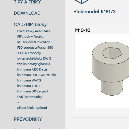
TIPY A TRIKY
Blok-model #18173
DOWNLOAD
CAD/BIM bloky
M10-10
DWG bloky AutoCADu
RFA rodiny Revitu
IPT součásti Inventoru
F3D součásti Fusion360
3D CAD modely
dynamické bloky DWG
top knihovny výrobců
knihovna AEC Data
knihovna RUG-CADstudio
knihovna WATG
knihovna TDCZ
knihovna BIMproject
PARTcommunity
--
přidat blok - upload
PŘEVODNÍKY