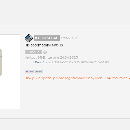
◄ DOWNLOAD
M10-10.f3d
Hex socket screw M10-10
Fusion360
Velikost
34kB
• ze dne
24.04.2020
Umístil:
Denis^
•
md5: 3693ab07d5e727bd708a08af5da64d92
screw
sroub
Blok je k dispozici jen pro registrované členy webu CADforum.cz. P