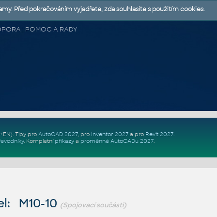
lamy. Před pokračováním vyjadřete, zda souhlasíte s použitím cookies.
 PODPORA | POMOC A RADY
Z+EN)
. Tipy pro
AutoCAD 2027
, pro
Inventor 2027
a pro
Revit 2027
.
řevodníky
.
Kompletní
příkazy
a
proměnné AutoCADu 2027
.
l: M10-10
(Spojovací součásti)