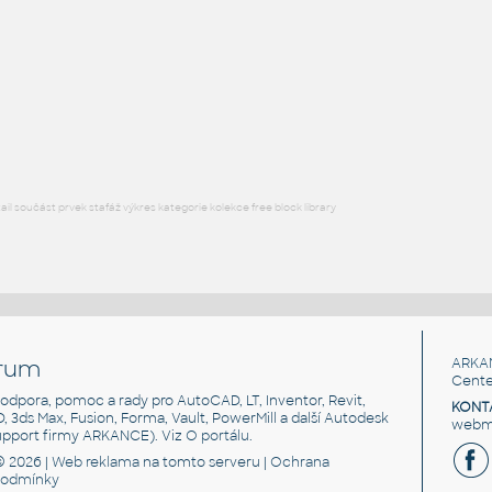
Hex socket screw M10-5
F3D
Spojovací součásti
M3-10
:
Hex socket screw M3-10
F3D
Spojovací součásti
l součást prvek stafáž výkres kategorie kolekce free block library
rum
ARKA
Cente
, podpora, pomoc a rady pro AutoCAD, LT, Inventor, Revit,
KONT
3D, 3ds Max, Fusion, Forma, Vault, PowerMill a další Autodesk
webma
support firmy ARKANCE). Viz
O portálu
.
© 2026 |
Web reklama
na tomto serveru |
Ochrana
podmínky