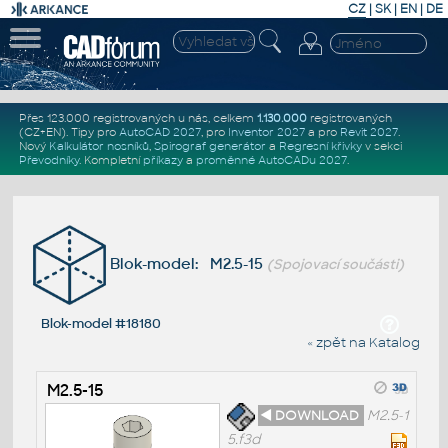
CZ
|
SK
|
EN
|
DE
Přes 123.000 registrovaných u nás, celkem
1.130.000
registrovaných
(CZ+EN)
. Tipy pro
AutoCAD 2027
, pro
Inventor 2027
a pro
Revit 2027
.
Nový
Kalkulátor nosníků
,
Spirograf generátor
a
Regresní křivky
v sekci
Převodníky
.
Kompletní
příkazy
a
proměnné AutoCADu 2027
.
Blok-model: M2.5-15
(Spojovací součásti)
Blok-model #18180
« zpět na Katalog
M2.5-15
◄ DOWNLOAD
M2.5-1
5.f3d