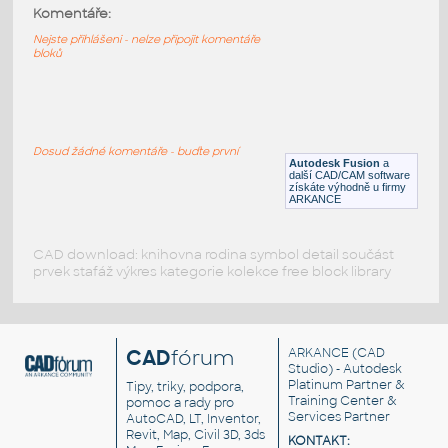
M2-10
:
Komentáře:
Hex socket screw M2-10
Nejste přihlášeni - nelze připojit komentáře
bloků
F3D
Spojovací součásti
M2.5-5
:
Hex socket screw M2.5-5
Dosud žádné komentáře - buďte první
Autodesk Fusion
a
F3D
Spojovací součásti
další CAD/CAM software
získáte výhodně u firmy
ARKANCE
CAD download: knihovna rodina symbol detail součást
prvek stafáž výkres kategorie kolekce free block library
CAD
fórum
ARKANCE
(CAD
Studio) - Autodesk
Platinum Partner &
Tipy, triky, podpora,
Training Center &
pomoc a rady pro
Services Partner
AutoCAD, LT, Inventor,
Revit, Map, Civil 3D, 3ds
KONTAKT: