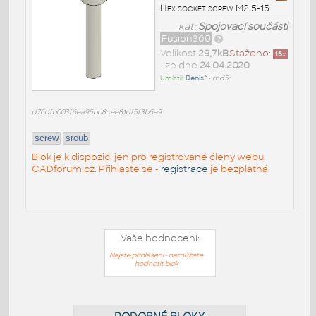
Hex socket screw M2.5-15
kat:
Spojovací součásti
Fusion360
Velikost
29,7kB
Staženo:
16
x
• ze dne
24.04.2020
Umístil:
Denis^
•
md5:
d76dfb003f6ea95bb8cee81df5f3b6e9
screw
sroub
Blok je k dispozici jen pro registrované členy webu
CADforum.cz. Přihlaste se -
registrace
je bezplatná.
Vaše hodnocení:
Nejste přihlášeni - nemůžete
hodnotit blok