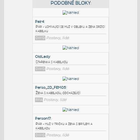
PODOBNÉ BLOKY
:
Pair4
:
Pár - usmívající se muž v obleku a žena držící
kabelku
DWG
Postavy, lidé
OldLady
:
Stařenka s kabelkou
DWG
Postavy, lidé