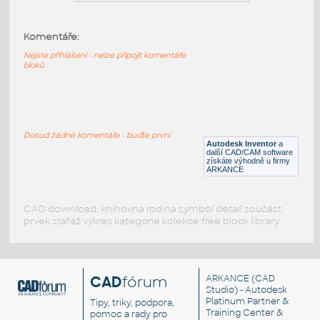
Perso_2D_FEM05
:
Komentáře:
Žena s kabelkou, odcházející
Nejste přihlášeni - nelze připojit komentáře
RFA
Postavy, lidé
bloků
Person17
:
Pár - muž v tričku a žena s brýlemi a
Dosud žádné komentáře - buďte první
kabelkou
Autodesk Inventor
a
další CAD/CAM software
DWG
Postavy, lidé
získáte výhodně u firmy
ARKANCE
CAD download: knihovna rodina symbol detail součást
prvek stafáž výkres kategorie kolekce free block library
CAD
fórum
ARKANCE
(CAD
Studio) - Autodesk
Platinum Partner &
Tipy, triky, podpora,
Training Center &
pomoc a rady pro