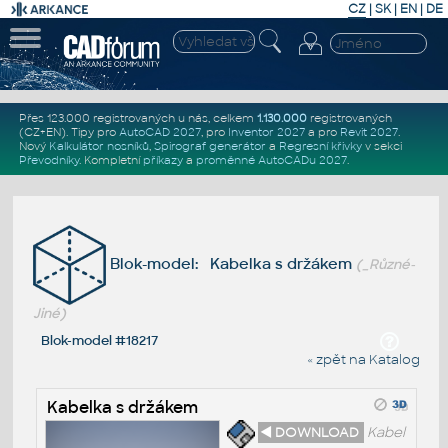
CZ
|
SK
|
EN
|
DE
Přes 123.000 registrovaných u nás, celkem
1.130.000
registrovaných
(CZ+EN)
. Tipy pro
AutoCAD 2027
, pro
Inventor 2027
a pro
Revit 2027
.
Nový
Kalkulátor nosníků
,
Spirograf generátor
a
Regresní křivky
v sekci
Převodníky
.
Kompletní
příkazy
a
proměnné AutoCADu 2027
.
Blok-model: Kabelka s držákem
(_Různé-
Jiné)
Blok-model #18217
« zpět na Katalog
Kabelka s držákem
◄ DOWNLOAD
Kabel