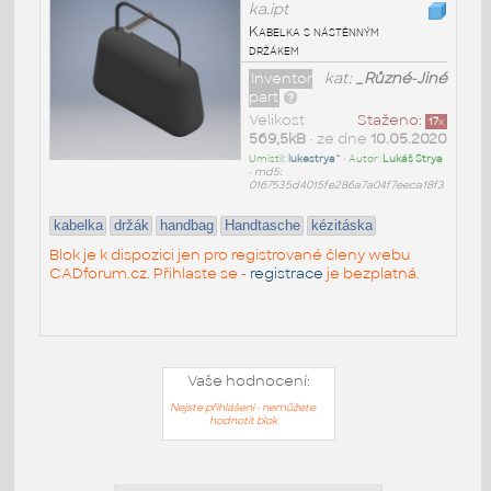
ka.ipt
Kabelka s nástěnným
držákem
Inventor
kat:
_Různé-Jiné
part
Velikost
Staženo:
17
x
569,5kB
• ze dne
10.05.2020
Umístil:
lukestrya^
• Autor:
Lukáš Strya
•
md5:
0167535d4015fe286a7a04f7eeca18f3
kabelka
držák
handbag
Handtasche
kézitáska
Blok je k dispozici jen pro registrované členy webu
CADforum.cz. Přihlaste se -
registrace
je bezplatná.
Vaše hodnocení:
Nejste přihlášeni - nemůžete
hodnotit blok