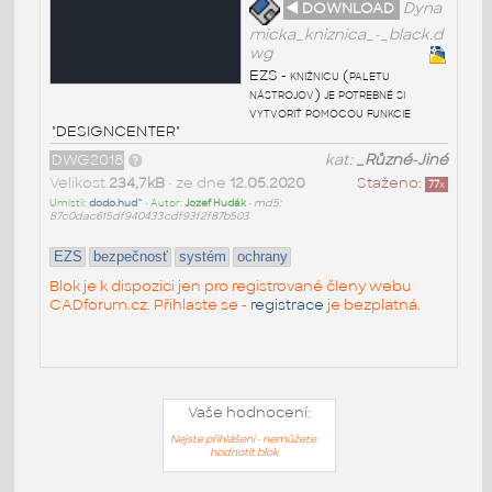
◄ DOWNLOAD
Dyna
micka_kniznica_-_black.d
wg
EZS - knižnicu (paletu
nástrojov) je potrebné si
vytvoriť pomocou funkcie
"DESIGNCENTER"
DWG2018
kat:
_Různé-Jiné
Velikost
234,7kB
• ze dne
12.05.2020
Staženo:
77
x
Umístil:
dodo.hud^
• Autor:
Jozef Hudák
•
md5:
87c0dac615df940433cdf93f2f87b503
EZS
bezpečnosť
systém
ochrany
Blok je k dispozici jen pro registrované členy webu
CADforum.cz. Přihlaste se -
registrace
je bezplatná.
Vaše hodnocení:
Nejste přihlášeni - nemůžete
hodnotit blok