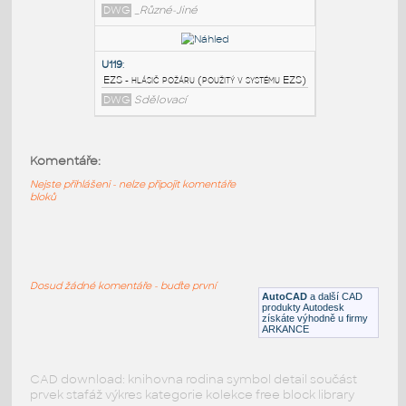
red
:
EZS - knižnicu (paletu nástrojov) je
potrebné si vytvoriť pomocou funkcie
DesignCenter
DWG
_Různé-Jiné
EZS knižnica bezpečnostných prvkov
black
:
Komentáře:
EZS - knižnicu (paletu nástrojov) je
Nejste přihlášeni - nelze připojit komentáře
potrebné si vytvoriť pomocou funkcie
bloků
"DESIGNCENTER".
DWG
_Různé-Jiné
Dosud žádné komentáře - buďte první
U119
:
AutoCAD
a další CAD
EZS - hlásič požáru (použitý v systému EZS)
produkty Autodesk
získáte výhodně u firmy
ARKANCE
DWG
Sdělovací
CAD download: knihovna rodina symbol detail součást
prvek stafáž výkres kategorie kolekce free block library