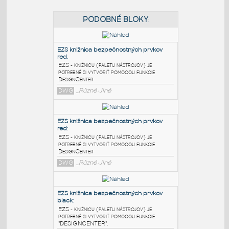
PODOBNÉ BLOKY
:
EZS knižnica bezpečnostných prvkov
red
:
EZS - knižnicu (paletu nástrojov) je
potrebné si vytvoriť pomocou funkcie
DesignCenter
DWG
_Různé-Jiné
EZS knižnica bezpečnostných prvkov