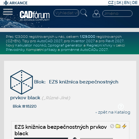
CZ
|
SK
|
EN
|
DE
Přes 123.000 registrovaných u nás, celkem
1.129.000
registrovaných
(CZ+EN)
. Tipy pro
AutoCAD 2027
, pro
Inventor 2027
a pro
Revit 2027
.
Nový
Kalkulátor nosníků
,
Spirograf generátor
a
Regresní křivky
v sekci
Převodníky
.
Kompletní
příkazy
a
proměnné AutoCADu 2027
.
Blok: EZS knižnica bezpečnostných
prvkov black
(_Různé-Jiné)
Blok #18220
« zpět na Katalog
EZS knižnica bezpečnostných prvkov
black