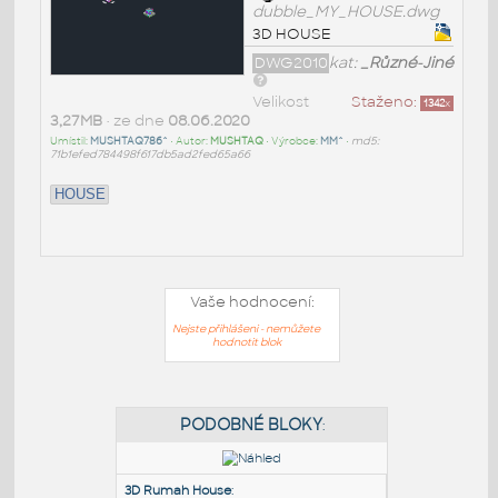
dubble_MY_HOUSE.dwg
3D HOUSE
DWG2010
kat:
_Různé-Jiné
Velikost
Staženo:
1342
x
3,27MB
• ze dne
08.06.2020
Umístil:
MUSHTAQ786^
• Autor:
MUSHTAQ
• Výrobce:
MM^
•
md5:
71b1efed784498f617db5ad2fed65a66
HOUSE
Vaše hodnocení:
Nejste přihlášeni - nemůžete
hodnotit blok