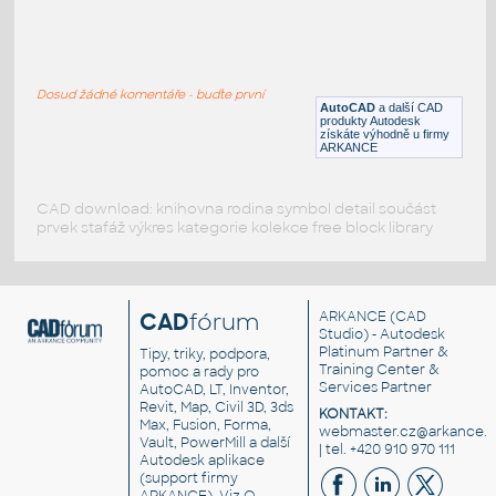
house
:
house with two floors - 2d
Dosud žádné komentáře - buďte první
DWG
Projekty, stavby
AutoCAD
a další CAD
produkty Autodesk
získáte výhodně u firmy
ARKANCE
CAD download: knihovna rodina symbol detail součást
prvek stafáž výkres kategorie kolekce free block library
CAD
fórum
ARKANCE
(CAD
Studio) - Autodesk
Platinum Partner &
Tipy, triky, podpora,
Training Center &
pomoc a rady pro
Services Partner
AutoCAD, LT, Inventor,
Revit, Map, Civil 3D, 3ds
KONTAKT:
Max, Fusion, Forma,
webmaster.cz@arkance.w
Vault, PowerMill a další
| tel. +420 910 970 111
Autodesk aplikace
(support firmy