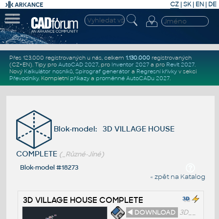
CZ
|
SK
|
EN
|
DE
Přes 123.000 registrovaných u nás, celkem
1.130.000
registrovaných
(CZ+EN)
. Tipy pro
AutoCAD 2027
, pro
Inventor 2027
a pro
Revit 2027
.
Nový
Kalkulátor nosníků
,
Spirograf generátor
a
Regresní křivky
v sekci
Převodníky
.
Kompletní
příkazy
a
proměnné AutoCADu 2027
.
Blok-model: 3D VILLAGE HOUSE
COMPLETE
(_Různé-Jiné)
Blok-model #18273
« zpět na Katalog
3D VILLAGE HOUSE COMPLETE
◄ DOWNLOAD
3D__