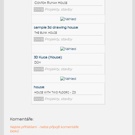
PODOBNÉ BLOKY
:
3D Rumah House
:
Contoh Rumah House
DWG
Projekty, stavby
sample 3d drawing house
:
the bunk house
DWG
Projekty, stavby
3D Kuca (House)
:
Komentáře:
Dům
Nejste přihlášeni - nelze připojit komentáře
DWG
Projekty, stavby
bloků