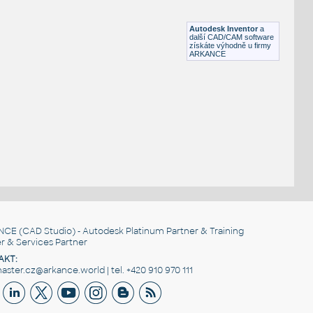
Lego 11477-Black
IPT
Plastové součásti
Autodesk Inventor
a
další CAD/CAM software
získáte výhodně u firmy
ARKANCE
NCE
(CAD Studio) - Autodesk Platinum Partner & Training
r & Services Partner
AKT:
ster.cz@arkance.world | tel. +420 910 970 111