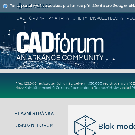
Tento portál využívá cookies pro funkce přihlášení a pro Google rek
CAD FÓRUM - TIPY A TRIKY | UTILITY | DISKUZE | BLOKY |
Přes 123.000 registrovaných u nás, celkem
1.130.000
registrovaných (C
Nový
Kalkulátor nosníků
,
Spirograf generátor
a
Regresní křivky
v sekci
P
HLAVNÍ STRÁNKA
Blok-mode
DISKUZNÍ FÓRUM