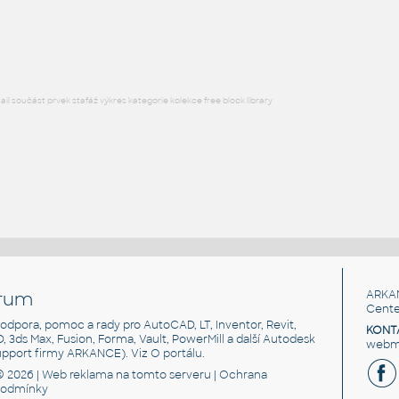
Lego 12885-Black
IPT
Plastové součásti
l součást prvek stafáž výkres kategorie kolekce free block library
rum
ARKA
Cente
, podpora, pomoc a rady pro AutoCAD, LT, Inventor, Revit,
KONT
3D, 3ds Max, Fusion, Forma, Vault, PowerMill a další Autodesk
webma
support firmy ARKANCE). Viz
O portálu
.
© 2026 |
Web reklama
na tomto serveru |
Ochrana
podmínky