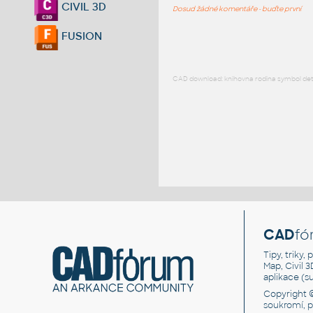
CIVIL 3D
Dosud žádné komentáře - buďte první
FUSION
CAD download: knihovna rodina symbol detai
CAD
fó
Tipy, triky
Map, Civil 
aplikace (
Copyright 
soukromí, 