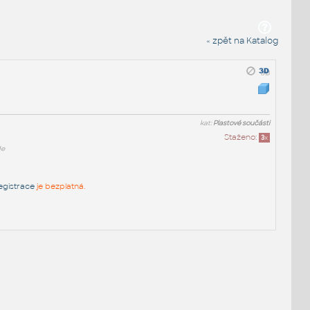
« zpět na Katalog
kat:
Plastové součásti
Staženo:
3
x
1e
egistrace
je bezplatná.