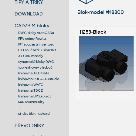
TIPY A TRIKY
Blok-model #18300
DOWNLOAD
CAD/BIM bloky
11253-Black
DWG bloky AutoCADu
RFA rodiny Revitu
IPT součásti Inventoru
F3D součásti Fusion360
3D CAD modely
dynamické bloky DWG
top knihovny výrobců
knihovna AEC Data
knihovna RUG-CADstudio
knihovna WATG
knihovna TDCZ
knihovna BIMproject
PARTcommunity
--
přidat blok - upload
PŘEVODNÍKY