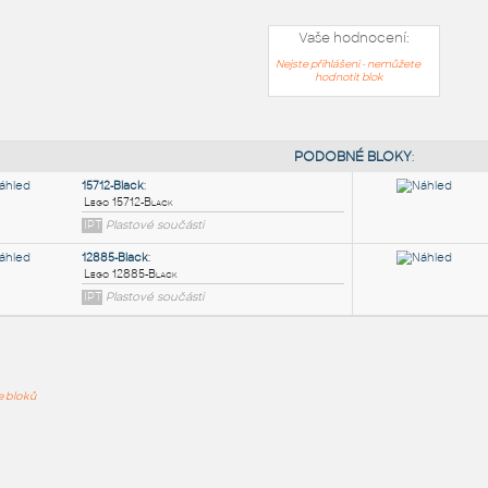
Vaše hodnocení:
Nejste přihlášeni - nemůžete
hodnotit blok
PODOB
15712-Black
:
ře bloků
Lego 15712-Black
IPT
Plastové součásti
12885-Black
: