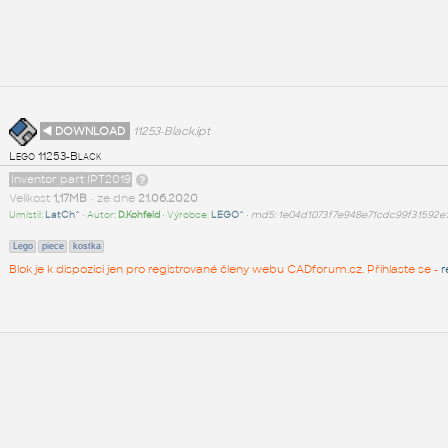
◄ DOWNLOAD
11253-Black.ipt
Lego 11253-Black
Inventor part IPT2019
Velikost
1,17MB
• ze dne
21.06.2020
Umístil:
LatCh^
• Autor:
D.Kohfeld
• Výrobce:
LEGO^
•
md5: 1e04d1073f7e948e71cdc99f31592e
Lego
piece
kostka
Blok je k dispozici jen pro registrované členy webu CADforum.cz. Přihlaste se -
r