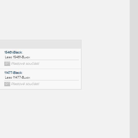
NÉ BLOKY
:
15461-Black
:
Lego 15461-Black
IPT
Plastové součásti
11477-Black
: