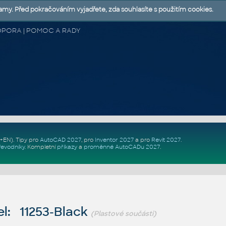
lamy. Před pokračováním vyjadřete, zda souhlasíte s použitím cookies.
 PODPORA | POMOC A RADY
Z+EN)
. Tipy pro
AutoCAD 2027
, pro
Inventor 2027
a pro
Revit 2027
.
řevodníky
.
Kompletní
příkazy
a
proměnné AutoCADu 2027
.
l: 11253-Black
(Plastové součásti)