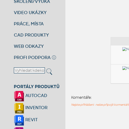
ŠKOLENÍ/VÝUKA
VIDEO UKÁZKY
PRÁCE, MÍSTA
CAD PRODUKTY
WEB ODKAZY
PROFI PODPORA
ⓘ
PORTÁLY PRODUKTŮ
AUTOCAD
Komentáře:
Nejste přihlášeni - nelze připojit komentá
INVENTOR
REVIT