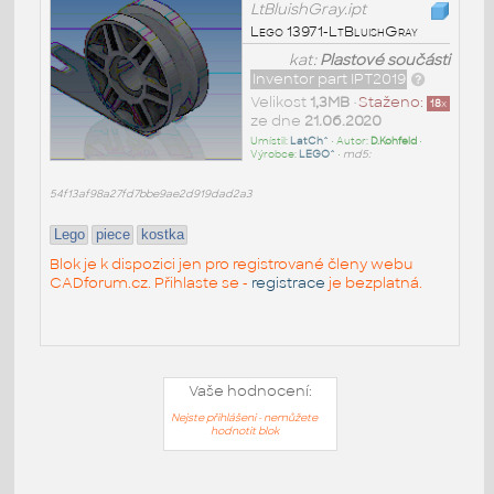
LtBluishGray.ipt
Lego 13971-LtBluishGray
kat:
Plastové součásti
Inventor part IPT2019
Velikost
1,3MB
•
Staženo:
18
x
ze dne
21.06.2020
Umístil:
LatCh^
• Autor:
D.Kohfeld
•
Výrobce:
LEGO^
•
md5:
54f13af98a27fd7bbe9ae2d919dad2a3
Lego
piece
kostka
Blok je k dispozici jen pro registrované členy webu
CADforum.cz. Přihlaste se -
registrace
je bezplatná.
Vaše hodnocení:
Nejste přihlášeni - nemůžete
hodnotit blok