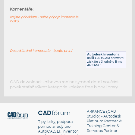
Komentáře:
11211-LtBluishGray
:
Lego 11211-LtBluishGray
Nejste přihlášeni - nelze připojit komentáře
bloků
IPT
Plastové součásti
11203-LtBluishGray
:
Lego 11203-LtBluishGray
Dosud žádné komentáře - buďte první
Autodesk Inventor
a
IPT
Plastové součásti
další CAD/CAM software
získáte výhodně u firmy
ARKANCE
CAD download: knihovna rodina symbol detail součást
prvek stafáž výkres kategorie kolekce free block library
CAD
fórum
ARKANCE
(CAD
Studio) - Autodesk
Platinum Partner &
Tipy, triky, podpora,
Training Center &
pomoc a rady pro
Services Partner
AutoCAD, LT, Inventor,