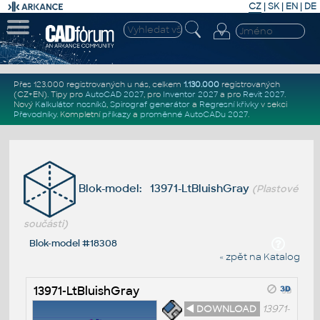
CZ
|
SK
|
EN
|
DE
Přes 123.000 registrovaných u nás, celkem
1.130.000
registrovaných
(CZ+EN)
. Tipy pro
AutoCAD 2027
, pro
Inventor 2027
a pro
Revit 2027
.
Nový
Kalkulátor nosníků
,
Spirograf generátor
a
Regresní křivky
v sekci
Převodníky
.
Kompletní
příkazy
a
proměnné AutoCADu 2027
.
Blok-model: 13971-LtBluishGray
(Plastové
součásti)
Blok-model #18308
« zpět na Katalog
13971-LtBluishGray
◄ DOWNLOAD
13971-