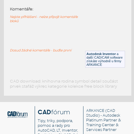
Komentáře:
15573-DkTan
:
Lego 15573-DkTan
Nejste přihlášeni - nelze připojit komentáře
bloků
IPT
Plastové součásti
15573-DkBluishGray
:
Lego 15573-DkBluishGray
Dosud žádné komentáře - buďte první
Autodesk Inventor
a
IPT
Plastové součásti
další CAD/CAM software
získáte výhodně u firmy
ARKANCE
CAD download: knihovna rodina symbol detail součást
prvek stafáž výkres kategorie kolekce free block library
CAD
fórum
ARKANCE
(CAD
Studio) - Autodesk
Platinum Partner &
Tipy, triky, podpora,
Training Center &
pomoc a rady pro
Services Partner
AutoCAD, LT, Inventor,