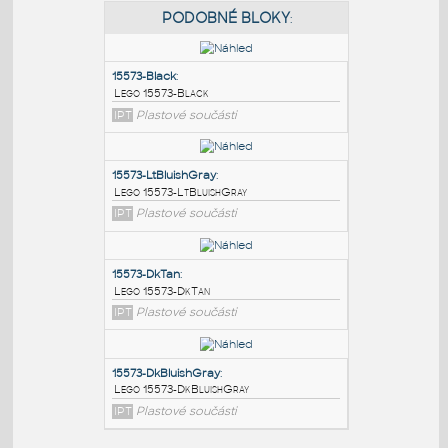
PODOBNÉ BLOKY
:
15573-Black
:
Lego 15573-Black
IPT
Plastové součásti
15573-LtBluishGray
:
Lego 15573-LtBluishGray
IPT
Plastové součásti