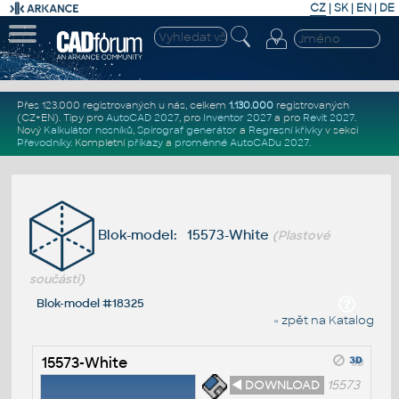
CZ
|
SK
|
EN
|
DE
Přes 123.000 registrovaných u nás, celkem
1.130.000
registrovaných
(CZ+EN)
. Tipy pro
AutoCAD 2027
, pro
Inventor 2027
a pro
Revit 2027
.
Nový
Kalkulátor nosníků
,
Spirograf generátor
a
Regresní křivky
v sekci
Převodníky
.
Kompletní
příkazy
a
proměnné AutoCADu 2027
.
Blok-model: 15573-White
(Plastové
součásti)
Blok-model #18325
« zpět na Katalog
15573-White
◄ DOWNLOAD
15573