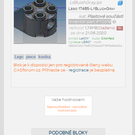
-LtBluishGray.ipt
Lego 17485-LtBluishGray
kat:
Plastové součásti
Inventor part IPT2019
Velikost
1,74MB
Staženo:
10
x
• ze dne
21.06.2020
Umístil:
LatCh^
• Autor:
D.Kohfeld
•
Výrobce:
LEGO^
•
md5:
06b1e7dd77a8f250adaff19ffb6be92a
Lego
piece
kostka
Blok je k dispozici jen pro registrované členy webu
CADforum.cz. Přihlaste se -
registrace
je bezplatná.
Vaše hodnocení:
Nejste přihlášeni - nemůžete
hodnotit blok