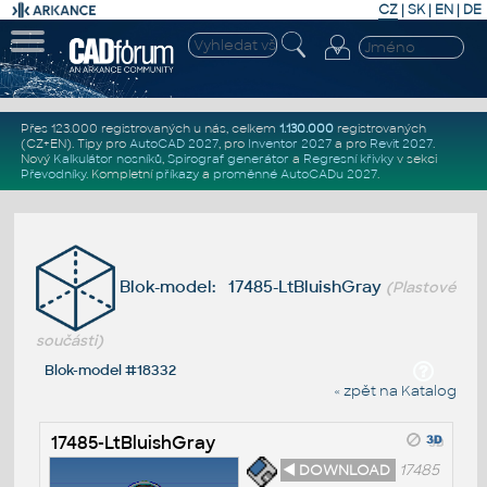
CZ
|
SK
|
EN
|
DE
Přes 123.000 registrovaných u nás, celkem
1.130.000
registrovaných
(CZ+EN)
. Tipy pro
AutoCAD 2027
, pro
Inventor 2027
a pro
Revit 2027
.
Nový
Kalkulátor nosníků
,
Spirograf generátor
a
Regresní křivky
v sekci
Převodníky
.
Kompletní
příkazy
a
proměnné AutoCADu 2027
.
Blok-model: 17485-LtBluishGray
(Plastové
součásti)
Blok-model #18332
« zpět na Katalog
17485-LtBluishGray
◄ DOWNLOAD
17485