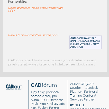
11211-LtBluishGray
:
Komentáře:
Lego 11211-LtBluishGray
Nejste přihlášeni - nelze připojit komentáře
bloků
IPT
Plastové součásti
11203-LtBluishGray
:
Lego 11203-LtBluishGray
Dosud žádné komentáře - buďte první
Autodesk Inventor
a
IPT
Plastové součásti
další CAD/CAM software
získáte výhodně u firmy
ARKANCE
CAD download: knihovna rodina symbol detail součást
prvek stafáž výkres kategorie kolekce free block library
CAD
fórum
ARKANCE
(CAD
Studio) - Autodesk
Platinum Partner &
Tipy, triky, podpora,
Training Center &
pomoc a rady pro
Services Partner
AutoCAD, LT, Inventor,
Revit, Map, Civil 3D, 3ds
KONTAKT:
Max, Fusion, Forma,