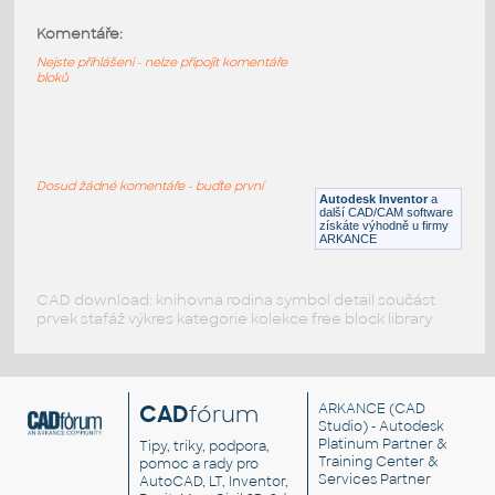
Komentáře:
10247-DkBluishGray
:
Lego 10247-DkBluishGray
Nejste přihlášeni - nelze připojit komentáře
bloků
IPT
Plastové součásti
10197-DkBluishGray
:
Lego 10197-DkBluishGray
Dosud žádné komentáře - buďte první
Autodesk Inventor
a
IPT
Plastové součásti
další CAD/CAM software
získáte výhodně u firmy
ARKANCE
CAD download: knihovna rodina symbol detail součást
prvek stafáž výkres kategorie kolekce free block library
CAD
fórum
ARKANCE
(CAD
Studio) - Autodesk
Platinum Partner &
Tipy, triky, podpora,
Training Center &
pomoc a rady pro
Services Partner
AutoCAD, LT, Inventor,