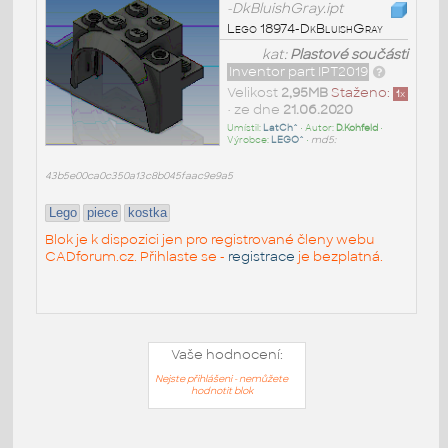
-DkBluishGray.ipt
Lego 18974-DkBluishGray
kat:
Plastové součásti
Inventor part IPT2019
Velikost
2,95MB
Staženo:
1
x
• ze dne
21.06.2020
Umístil:
LatCh^
• Autor:
D.Kohfeld
•
Výrobce:
LEGO^
•
md5:
43b5e00ca0c350a13c8b045faac9e9a5
Lego
piece
kostka
Blok je k dispozici jen pro registrované členy webu
CADforum.cz. Přihlaste se -
registrace
je bezplatná.
Vaše hodnocení:
Nejste přihlášeni - nemůžete
hodnotit blok