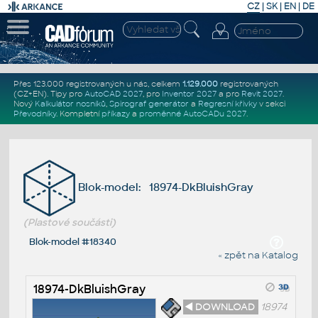
CZ
|
SK
|
EN
|
DE
Přes 123.000 registrovaných u nás, celkem
1.129.000
registrovaných
(CZ+EN)
. Tipy pro
AutoCAD 2027
, pro
Inventor 2027
a pro
Revit 2027
.
Nový
Kalkulátor nosníků
,
Spirograf generátor
a
Regresní křivky
v sekci
Převodníky
.
Kompletní
příkazy
a
proměnné AutoCADu 2027
.
Blok-model: 18974-DkBluishGray
(Plastové součásti)
Blok-model #18340
« zpět na Katalog
18974-DkBluishGray
◄ DOWNLOAD
18974