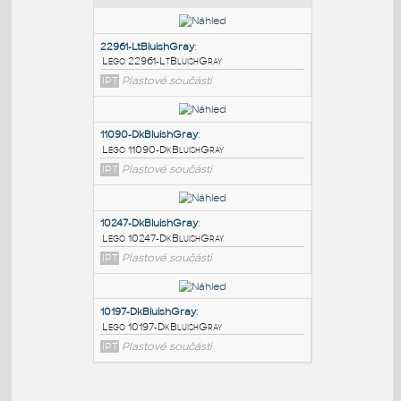
PODOBNÉ BLOKY
:
22961-LtBluishGray
:
Lego 22961-LtBluishGray
IPT
Plastové součásti
11090-DkBluishGray
:
Lego 11090-DkBluishGray
IPT
Plastové součásti