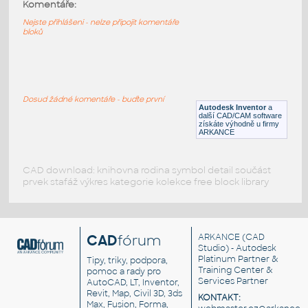
10247-DkBluishGray
:
Komentáře:
Lego 10247-DkBluishGray
Nejste přihlášeni - nelze připojit komentáře
bloků
IPT
Plastové součásti
10197-DkBluishGray
:
Lego 10197-DkBluishGray
Dosud žádné komentáře - buďte první
Autodesk Inventor
a
IPT
Plastové součásti
další CAD/CAM software
získáte výhodně u firmy
ARKANCE
CAD download: knihovna rodina symbol detail součást
prvek stafáž výkres kategorie kolekce free block library
CAD
fórum
ARKANCE
(CAD
Studio) - Autodesk
Platinum Partner &
Tipy, triky, podpora,
Training Center &
pomoc a rady pro
Services Partner
AutoCAD, LT, Inventor,
Revit, Map, Civil 3D, 3ds
KONTAKT:
Max, Fusion, Forma,