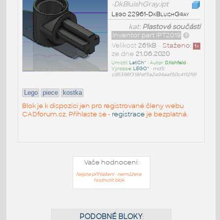
-DkBluishGray.ipt
Lego 22961-DkBluishGray
kat:
Plastové součásti
Inventor part IPT2019
Velikost
261kB
•
Staženo:
1
x
ze dne
21.06.2020
Umístil:
LatCh^
• Autor:
D.Kohfeld
•
Výrobce:
LEGO^
•
md5:
c95396f318fef5a2a94aaf50c4112f61
Lego
piece
kostka
Blok je k dispozici jen pro registrované členy webu
CADforum.cz. Přihlaste se -
registrace
je bezplatná.
Vaše hodnocení:
Nejste přihlášeni - nemůžete
hodnotit blok