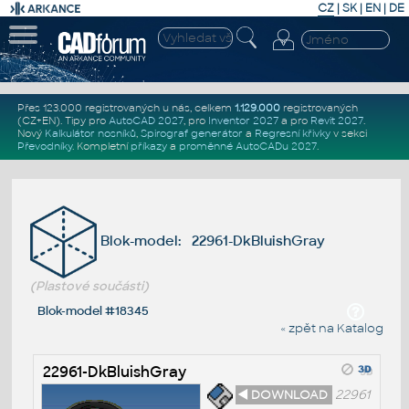
CZ
|
SK
|
EN
|
DE
Přes 123.000 registrovaných u nás, celkem
1.129.000
registrovaných
(CZ+EN)
. Tipy pro
AutoCAD 2027
, pro
Inventor 2027
a pro
Revit 2027
.
Nový
Kalkulátor nosníků
,
Spirograf generátor
a
Regresní křivky
v sekci
Převodníky
.
Kompletní
příkazy
a
proměnné AutoCADu 2027
.
Blok-model: 22961-DkBluishGray
(Plastové součásti)
Blok-model #18345
« zpět na Katalog
22961-DkBluishGray
◄ DOWNLOAD
22961