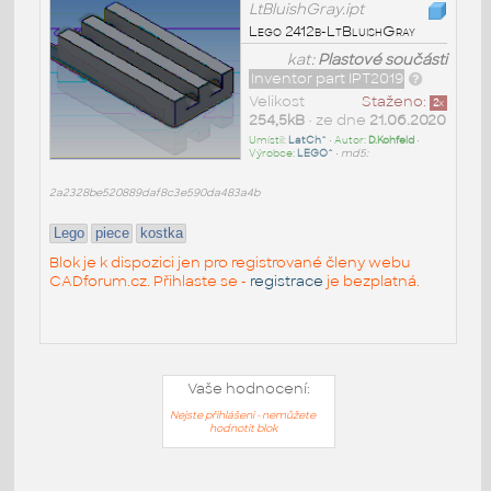
LtBluishGray.ipt
Lego 2412b-LtBluishGray
kat:
Plastové součásti
Inventor part IPT2019
Velikost
Staženo:
2
x
254,5kB
• ze dne
21.06.2020
Umístil:
LatCh^
• Autor:
D.Kohfeld
•
Výrobce:
LEGO^
•
md5:
2a2328be520889daf8c3e590da483a4b
Lego
piece
kostka
Blok je k dispozici jen pro registrované členy webu
CADforum.cz. Přihlaste se -
registrace
je bezplatná.
Vaše hodnocení:
Nejste přihlášeni - nemůžete
hodnotit blok