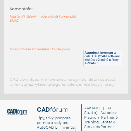
Komentáře:
2412b-DkBluishGray
:
Lego 2412b-DkBluishGray
Nejste přihlášeni - nelze připojit komentáře
bloků
IPT
Plastové součásti
2412b-Black
:
Lego 2412b-Black
Dosud žádné komentáře - buďte první
Autodesk Inventor
a
IPT
Plastové součásti
další CAD/CAM software
získáte výhodně u firmy
ARKANCE
CAD download: knihovna rodina symbol detail součást
prvek stafáž výkres kategorie kolekce free block library
CAD
fórum
ARKANCE
(CAD
Studio) - Autodesk
Platinum Partner &
Tipy, triky, podpora,
Training Center &
pomoc a rady pro
Services Partner
AutoCAD, LT, Inventor,