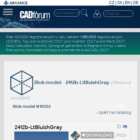
CZ
|
SK
|
EN
|
DE
Přes 123.000 registrovaných u nás, celkem
1.130.000
registrovaných
(CZ+EN)
. Tipy pro
AutoCAD 2027
, pro
Inventor 2027
a pro
Revit 2027
.
Nový
Kalkulátor nosníků
,
Spirograf generátor
a
Regresní křivky
v sekci
Převodníky
.
Kompletní
příkazy
a
proměnné AutoCADu 2027
.
Blok-model: 2412b-LtBluishGray
(Plastové
součásti)
Blok-model #18352
« zpět na Katalog
2412b-LtBluishGray
◄ DOWNLOAD
2412b-