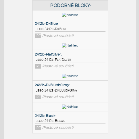
PODOBNÉ BLOKY
:
2412b-DkBlue
:
Lego 2412b-DkBlue
IPT
Plastové součásti
2412b-FlatSilver
:
Lego 2412b-FlatSilver
IPT
Plastové součásti